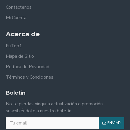
Contáctenos
Mi Cuenta
Acerca de
FuTop1
Mapa de Sitio
Política de Privacidad
Términos y Condiciones
Boletín
No te pierdas ninguna actualización o promoción
suscribiéndote a nuestro boletín.
ENVIAR