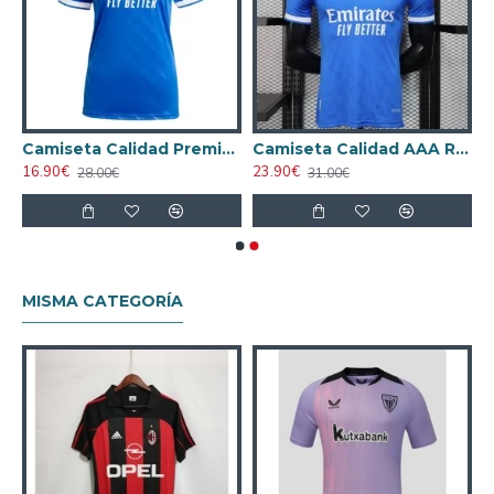
dor ML
Camiseta Calidad Premium Real Madrid Alternativo 2025/26 Mujer
Camiseta Calidad AAA Real Madrid Third 2025/26 Versión Jugador
16.90€
23.90€
28.00€
31.00€
MISMA CATEGORÍA