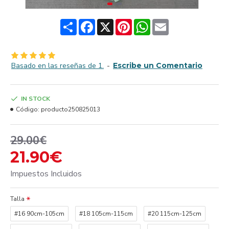
Share
Facebook
X
Pinterest
WhatsApp
Email
Basado en las reseñas de 1.
-
Escribe un Comentario
IN STOCK
Código:
producto250825013
29.00€
21.90€
Impuestos Incluidos
Talla
#16 90cm-105cm
#18 105cm-115cm
#20 115cm-125cm