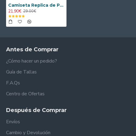
Camiseta Replica de Portero Real Madrid 2025/26 (Camiseta + Pantalón Corto) Verde
21.90€
29.00€
Antes de Comprar
¿Cómo hacer un pedido?
Guía de Tallas
F.A.Qs
Centro de Ofertas
Después de Comprar
Envíos
Cambio y Devolución