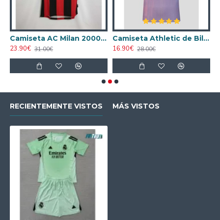
ta AC Milan 1998/1999 Local Retro
Camiseta AC Milan 2000/2001 Local Retro
Camiseta Athletic de Bilbao 2024/2025 Alternativo
23.90€
16.90€
1
31.00€
28.00€
RECIENTEMENTE VISTOS
MÁS VISTOS