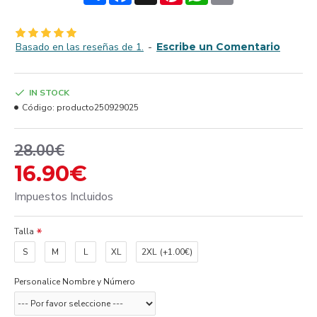
Basado en las reseñas de 1.
-
Escribe un Comentario
IN STOCK
Código:
producto250929025
28.00€
16.90€
Impuestos Incluidos
Talla
S
M
L
XL
2XL
(+1.00€)
Personalice Nombre y Número