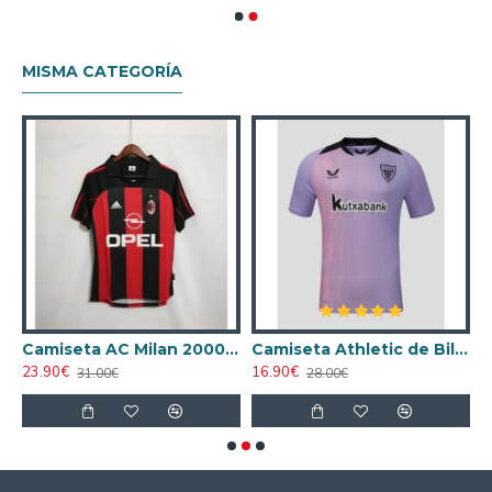
MISMA CATEGORÍA
ta AC Milan 1998/1999 Local Retro
Camiseta AC Milan 2000/2001 Local Retro
Camiseta Athletic de Bilbao 2024/2025 Alternativo
23.90€
16.90€
1
31.00€
28.00€