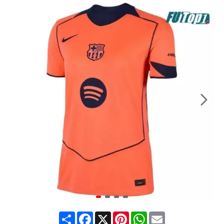
Share
Facebook
X
Pinterest
WhatsApp
Email