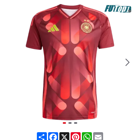
Share
Facebook
X
Pinterest
WhatsApp
Email