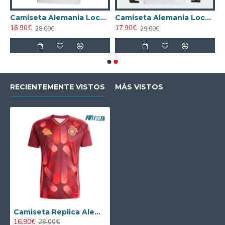
 Azul
Camiseta Alemania Local Mundial 2026 Blanco Mujer
Camiseta Alemania Local Mundial 2026 ML Blanco
16.90€
17.90€
28.00€
29.00€
RECIENTEMENTE VISTOS
MÁS VISTOS
Camiseta Replica Alemania Away 2025
16.90€
28.00€