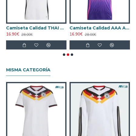
gador
Camiseta Calidad THAI Alemania Home 2024
Camiseta Calidad AAA Alemania Away 2024
16.90€
16.90€
1
28.00€
28.00€
MISMA CATEGORÍA