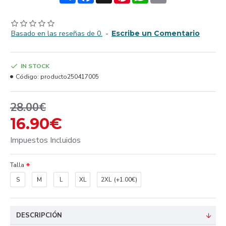
Basado en las reseñas de 0.
-
Escribe un Comentario
IN STOCK
Código:
producto250417005
28.00€
16.90€
Impuestos Incluidos
Talla
S
M
L
XL
2XL
(+1.00€)
DESCRIPCIÓN