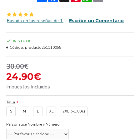
Basado en las reseñas de 1.
-
Escribe un Comentario
IN STOCK
Código:
producto251110055
30.00€
24.90€
Impuestos Incluidos
Talla
S
M
L
XL
2XL
(+1.00€)
Personalice Nombre y Número