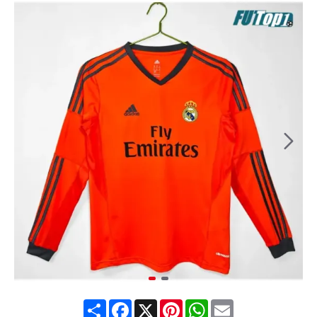
Share
Facebook
X
Pinterest
WhatsApp
Email