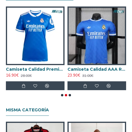
 Niño Versión Jugador
Camiseta Calidad Premium Real Madrid Alternativo 2025/26 Mujer
Camiseta Calidad AAA Real Madrid Third 2025/26 Versión Jugador
16.90€
23.90€
1
28.00€
31.00€
MISMA CATEGORÍA