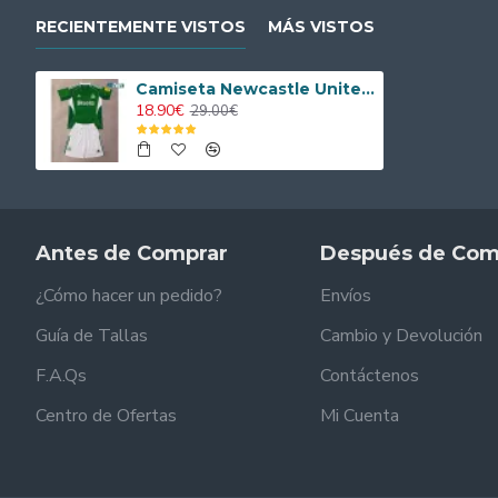
RECIENTEMENTE VISTOS
MÁS VISTOS
Camiseta Newcastle United Away 2025/2026 Niño
18.90€
29.00€
Antes de Comprar
Después de Com
¿Cómo hacer un pedido?
Envíos
Guía de Tallas
Cambio y Devolución
F.A.Qs
Contáctenos
Centro de Ofertas
Mi Cuenta