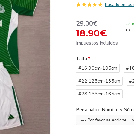
Basado en las 
29.00€
18.90€
Có
Impuestos Incluidos
Talla
#16 90cm-105cm
#1
#22 125cm-135cm
#
#28 155cm-165cm
Personalice Nombre y Núm