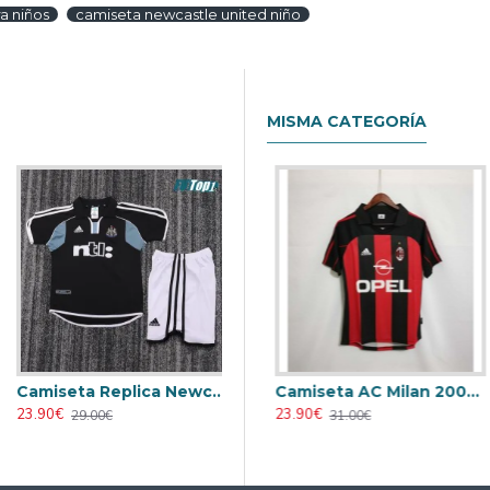
a niños
camiseta newcastle united niño
MISMA CATEGORÍA
Camiseta Replica Newcastle United Away 2000/01 Retro Equipación
eta AC Milan 1995/1996 Local Retro
Camiseta AC Milan 1998/1999 Local Retro
Camiseta AC Milan 2000/2001 Local Retro
23.90€
23.90€
23.90€
29.00€
31.00€
31.00€