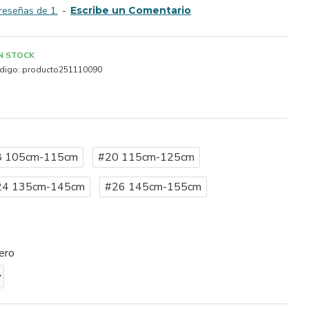
reseñas de 1.
-
Escribe un Comentario
IN STOCK
digo:
producto251110090
8 105cm-115cm
#20 115cm-125cm
24 135cm-145cm
#26 145cm-155cm
ero