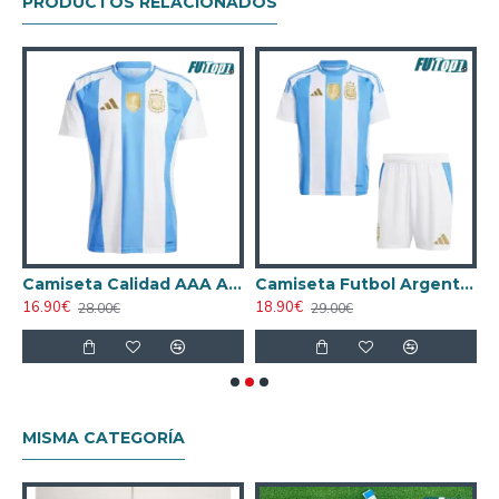
PRODUCTOS RELACIONADOS
gador
Camiseta Calidad AAA Argentina Primera Equipación 2024
Camiseta Futbol Argentina Local 2024 Niño
16.90€
18.90€
1
28.00€
29.00€
MISMA CATEGORÍA