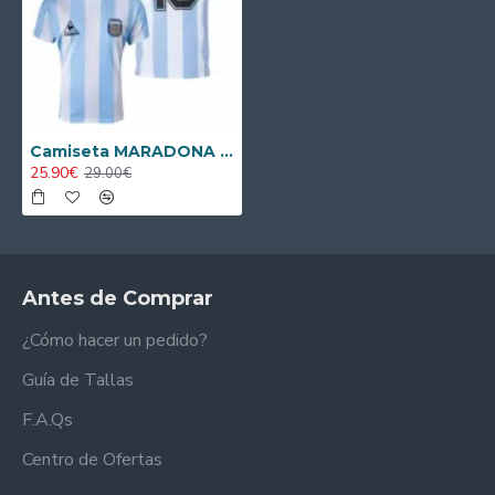
Camiseta MARADONA 10 Replica Argentina Local 1986 Retro
25.90€
29.00€
Antes de Comprar
¿Cómo hacer un pedido?
Guía de Tallas
F.A.Qs
Centro de Ofertas