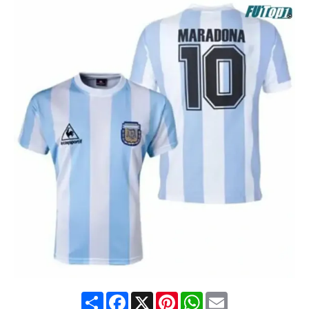
Share
Facebook
X
Pinterest
WhatsApp
Email