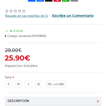
Basado en las reseñas de 0.
-
Escribe un Comentario
IN STOCK
Código:
producto250708001
29.00€
25.90€
Impuestos Incluidos
Talla
S
M
L
XL
2XL
(+1.00€)
DESCRIPCIÓN