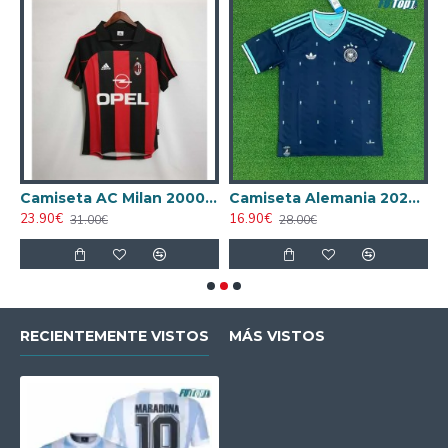
ta AC Milan 1998/1999 Local Retro
Camiseta AC Milan 2000/2001 Local Retro
Camiseta Alemania 2026 Azul
23.90€
16.90€
1
31.00€
28.00€
RECIENTEMENTE VISTOS
MÁS VISTOS