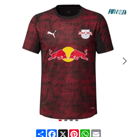
Share
Facebook
X
Pinterest
WhatsApp
Email