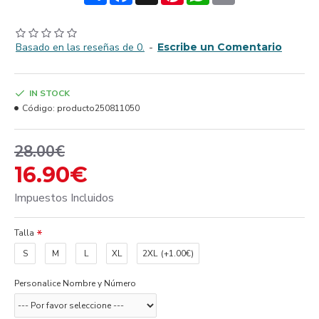
Basado en las reseñas de 0.
-
Escribe un Comentario
IN STOCK
Código:
producto250811050
28.00€
16.90€
Impuestos Incluidos
Talla
S
M
L
XL
2XL
(+1.00€)
Personalice Nombre y Número