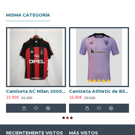
MISMA CATEGORÍA
ta AC Milan 1998/1999 Local Retro
Camiseta AC Milan 2000/2001 Local Retro
Camiseta Athletic de Bilbao 2024/2025 Alternativo
23.90€
16.90€
1
31.00€
28.00€
RECIENTEMENTE VISTOS
MÁS VISTOS