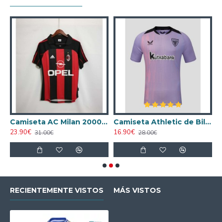
ta AC Milan 1998/1999 Local Retro
Camiseta AC Milan 2000/2001 Local Retro
Camiseta Athletic de Bilbao 2024/2025 Alternativo
23.90€
16.90€
1
31.00€
28.00€
RECIENTEMENTE VISTOS
MÁS VISTOS