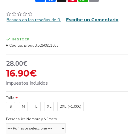
Basado en las reseñas de 0.
-
Escribe un Comentario
IN STOCK
Código:
producto250811055
28.00€
16.90€
Impuestos Incluidos
Talla
S
M
L
XL
2XL
(+1.00€)
Personalice Nombre y Número