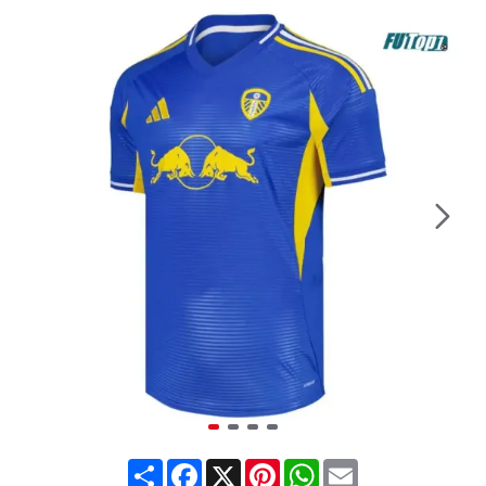
Share
Facebook
X
Pinterest
WhatsApp
Email