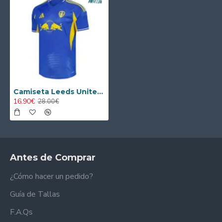
Camiseta Leeds United Segunda Equipación 2025/2026 Azul
16.90€
28.00€
Antes de Comprar
¿Cómo hacer un pedido?
Guía de Tallas
F.A.Qs