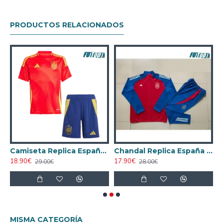
PRODUCTOS RELACIONADOS
España Away 2025 La EURO Femenina
Camiseta Replica España Local Primera Equipación 2024 Niño
Chandal Replica España 2025 Rojo/Azul
18.90€
17.90€
2
29.00€
28.00€
MISMA CATEGORÍA