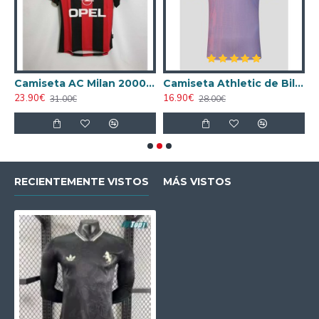
ta AC Milan 1998/1999 Local Retro
Camiseta AC Milan 2000/2001 Local Retro
Camiseta Athletic de Bilbao 2024/2025 Alternativo
23.90€
16.90€
1
31.00€
28.00€
RECIENTEMENTE VISTOS
MÁS VISTOS