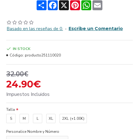
Share
Facebook
X
Pinterest
WhatsApp
Email
Basado en las reseñas de 0.
-
Escribe un Comentario
IN STOCK
Código:
producto251110020
32.00€
24.90€
Impuestos Incluidos
Talla
S
M
L
XL
2XL
(+1.00€)
Personalice Nombre y Número