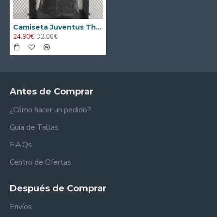
Camiseta Juventus Third 2025/2026 Versión Jugador ML Negro
24.90€
32.00€
Antes de Comprar
¿Cómo hacer un pedido?
Guía de Tallas
F.A.Qs
Centro de Ofertas
Después de Comprar
Envíos