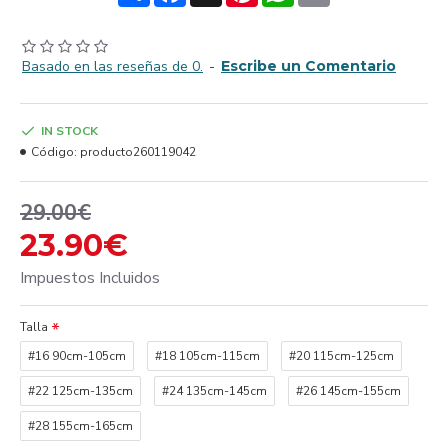
Basado en las reseñas de 0.
-
Escribe un Comentario
IN STOCK
Código:
producto260119042
29.00€
23.90€
Impuestos Incluidos
Talla
#16 90cm-105cm
#18 105cm-115cm
#20 115cm-125cm
#22 125cm-135cm
#24 135cm-145cm
#26 145cm-155cm
#28 155cm-165cm