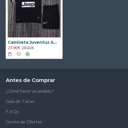
Camiseta Juventus Away 2012/13 Niño Retro
23.90€
29.00€
Antes de Comprar
¿Cómo hacer un pedido?
Guía de Tallas
F.A.Qs
Centro de Ofertas