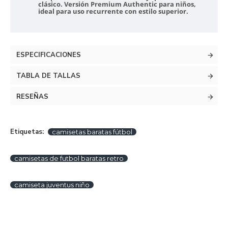
clásico. Versión Premium Authentic para niños,
ideal para uso recurrente con estilo superior.
ESPECIFICACIONES
TABLA DE TALLAS
RESEÑAS
Etiquetas:
camisetas baratas fútbol
camisetas de futbol baratas retro
camiseta juventus niño