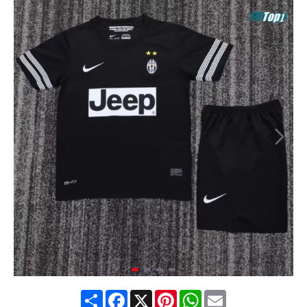
Share
Facebook
X
Pinterest
WhatsApp
Email