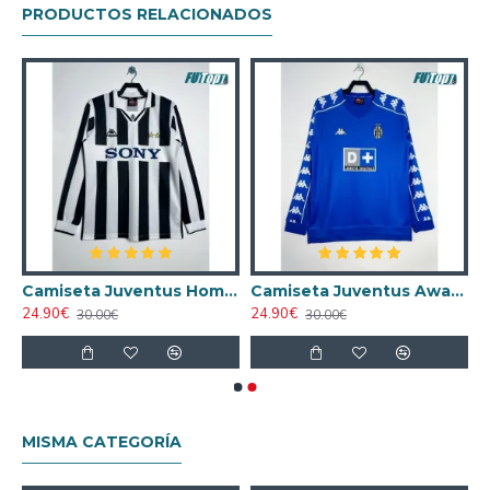
PRODUCTOS RELACIONADOS
ntus Home 1997/98 Retro ML
Camiseta Juventus Home 1995/97 Retro ML
Camiseta Juventus Away 1999/00 Retro ML
24.90€
24.90€
30.00€
30.00€
MISMA CATEGORÍA