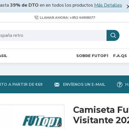
asta
39% de DTO
en en todos los productos
Más Detalles
LLAMAR AHORA: +852 44808077
SIL
SOBRE FUTOP1
F.A.QS
TO A PARTIR DE €69
ENVÍENOS UN E-MAIL
H
Camiseta Fut
Visitante 20