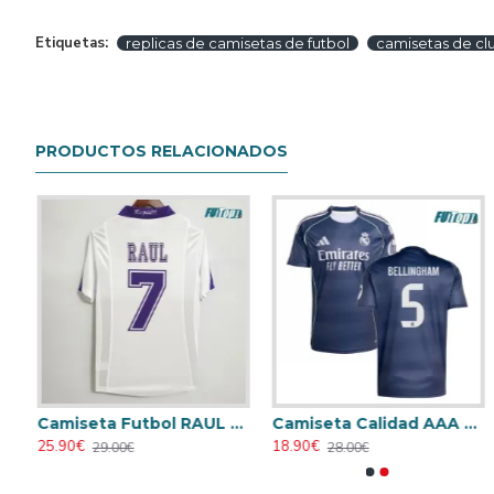
Etiquetas:
replicas de camisetas de futbol
camisetas de cl
PRODUCTOS RELACIONADOS
Camiseta Calidad Premium RONALDO 7 Real Madrid Alternativo 2017/18 Retro
Camiseta Futbol RAUL 7 Real Madrid Primera Equipación 1997/98 Vintage
Camiseta Calidad AAA BELLINGHAM 5 Real Madrid Segunda Equipación 2025/26
Camiseta AC Milan 1995/1996 Local Retro
Camiseta AC Milan 1998/1999 Local 
25.90€
18.90€
23.90€
23.90€
29.00€
28.00€
31.00€
31.00€