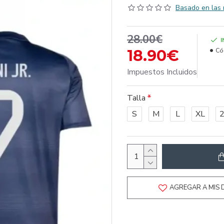
Basado en las 
28.00€
18.90€
Có
Impuestos Incluidos
Talla
S
M
L
XL
AGREGAR A MIS 