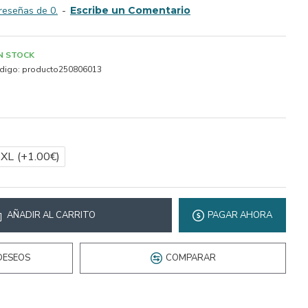
reseñas de 0.
-
Escribe un Comentario
IN STOCK
digo:
producto250806013
2XL
(+1.00€)
AÑADIR AL CARRITO
PAGAR AHORA
DESEOS
COMPARAR