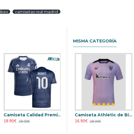
ubes
camisetas real madrid
MISMA CATEGORÍA
Camiseta Calidad Premium MODRIĆ 10 Real Madrid Away 2025/26
Retro
Camiseta AC Milan 2000/2001 Local Retro
Camiseta Athletic de Bilbao 2024/2025 Alternativo
18.90€
23.90€
16.90€
28.00€
31.00€
28.00€