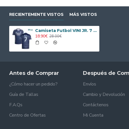
RECIENTEMENTE VISTOS
MÁS VISTOS
Camiseta Futbol VINI JR. 7 Real Madrid Visitante 2025/26
18.90€
28.00€
Antes de Comprar
Después de Com
¿Cómo hacer un pedido?
Envíos
Guía de Tallas
Cambio y Devolución
F.A.Qs
Contáctenos
Centro de Ofertas
Mi Cuenta