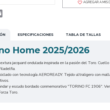
AGREGAR A MIS 
t
atsApp
Email
IÓN
ESPECIFICACIONES
TABLA DE TALLAS
ino Home 2025/2026
extura jacquard ondulada inspirada en la pasión del Toro. Cuello
iladelfia.
clado con tecnología AEROREADY. Tejido ultraligero con malla 
tivos.
tándar y escudo bordado conmemorativo "TORINO FC 1906". Versió
Forza Toro.