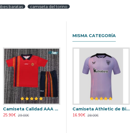
ubes baratas
camiseta del torino
MISMA CATEGORÍA
Camiseta Calidad AAA España Primera Equipación 1994 Retro Clasico Equipación
Retro
Camiseta AC Milan 2000/2001 Local Retro
Camiseta Athletic de Bilbao 2024/2025 Alternativo
25.90€
23.90€
16.90€
29.00€
31.00€
28.00€