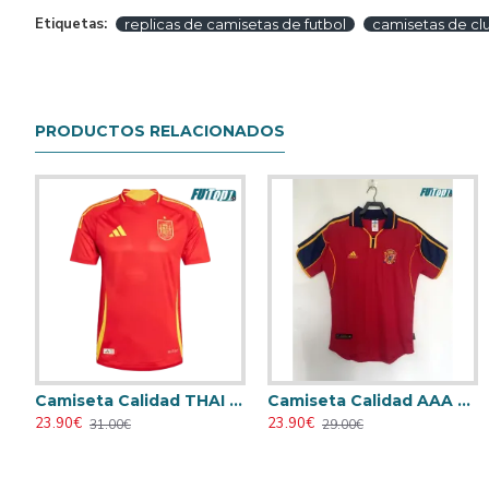
Etiquetas:
replicas de camisetas de futbol
camisetas de cl
PRODUCTOS RELACIONADOS
Camiseta Calidad THAI España Local 2024 Versión Jugador
Camiseta Calidad AAA España Local 2000 Retro Clasico
Camiseta AC Milan 1995/1996 Local Retro
Camiseta AC Milan 1998/1999 Local 
23.90€
23.90€
23.90€
23.90€
31.00€
29.00€
31.00€
31.00€