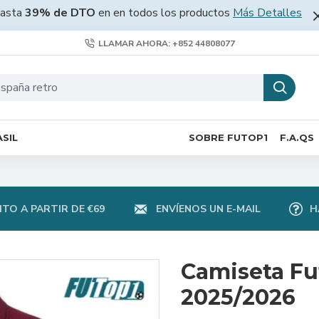
asta
39% de DTO
en en todos los productos
Más Detalles
LLAMAR AHORA: +852 44808077
SIL
SOBRE FUTOP1
F.A.QS
TO A PARTIR DE €69
ENVÍENOS UN E-MAIL
H
Camiseta Fu
2025/2026