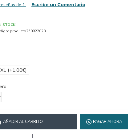
reseñas de 1.
-
Escribe un Comentario
IN STOCK
digo:
producto250922028
2XL
(+1.00€)
ero
AÑADIR AL CARRITO
PAGAR AHORA