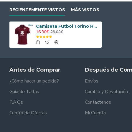
RECIENTEMENTE VISTOS
MÁS VISTOS
Camiseta Futbol Torino Home 2025/2026
16.90€
28.00€
Antes de Comprar
Después de Com
¿Cómo hacer un pedido?
Envíos
Guía de Tallas
Cambio y Devolución
F.A.Qs
Contáctenos
Centro de Ofertas
Mi Cuenta