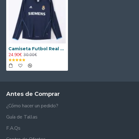
Camiseta Futbol Real Madrid Visitante 2005/06 Clasico ML
24.90€
30.00€
Antes de Comprar
¿Cómo hacer un pedido?
Guía de Tallas
F.A.Qs