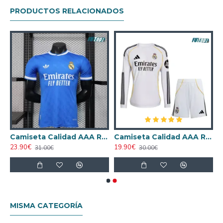
PRODUCTOS RELACIONADOS
rnativo 2025/26 Mujer
Camiseta Calidad AAA Real Madrid Third 2025/26 Versión Jugador
Camiseta Calidad AAA Real Madrid Primera Equipación 2025/26 Equipación ML
23.90€
19.90€
31.00€
30.00€
MISMA CATEGORÍA