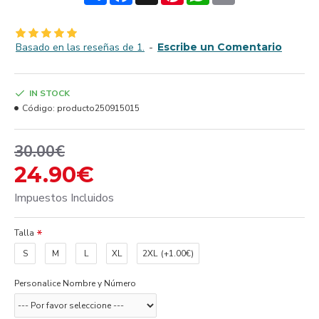
Basado en las reseñas de 1.
-
Escribe un Comentario
IN STOCK
Código:
producto250915015
30.00€
24.90€
Impuestos Incluidos
Talla
S
M
L
XL
2XL
(+1.00€)
Personalice Nombre y Número