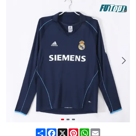
Share
Facebook
X
Pinterest
WhatsApp
Email