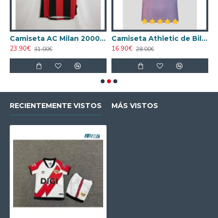
ta AC Milan 1998/1999 Local Retro
Camiseta AC Milan 2000/2001 Local Retro
Camiseta Athletic de Bilbao 2024/2025 Alternativo
23.90€
16.90€
1
31.00€
28.00€
RECIENTEMENTE VISTOS
MÁS VISTOS