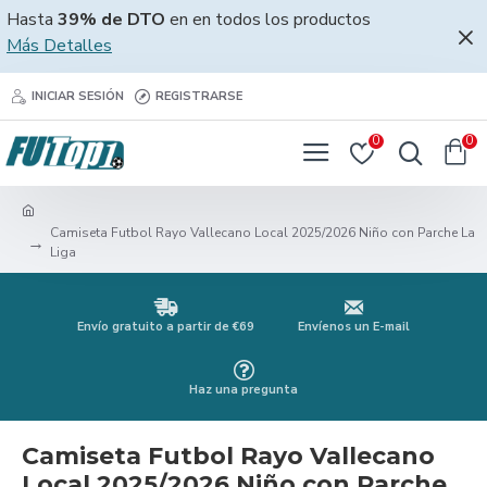
Hasta
39% de DTO
en en todos los productos
Más Detalles
INICIAR SESIÓN
REGISTRARSE
0
0
Camiseta Futbol Rayo Vallecano Local 2025/2026 Niño con Parche La
Liga
Envío gratuito a partir de €69
Envíenos un E-mail
Haz una pregunta
Camiseta Futbol Rayo Vallecano
Local 2025/2026 Niño con Parche