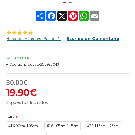
Share
Facebook
X
Pinterest
WhatsApp
Email
Basado en las reseñas de 1.
-
Escribe un Comentario
IN STOCK
Código:
producto250923043
30.00€
19.90€
Impuestos Incluidos
Talla
#16 90cm-105cm
#18 105cm-115cm
#20 115cm-125cm