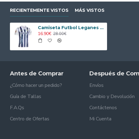
RECIENTEMENTE VISTOS
MÁS VISTOS
Camiseta Futbol Leganes Home 2025/26
16.90€
28.00€
Antes de Comprar
Después de Com
¿Cómo hacer un pedido?
Envíos
Guía de Tallas
Cambio y Devolución
F.A.Qs
Contáctenos
Centro de Ofertas
Mi Cuenta