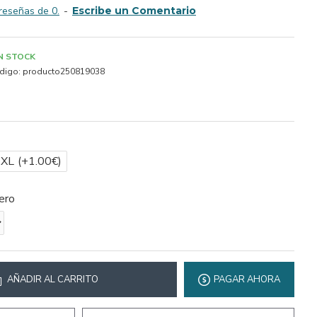
reseñas de 0.
-
Escribe un Comentario
IN STOCK
digo:
producto250819038
2XL
(+1.00€)
ero
AÑADIR AL CARRITO
PAGAR AHORA