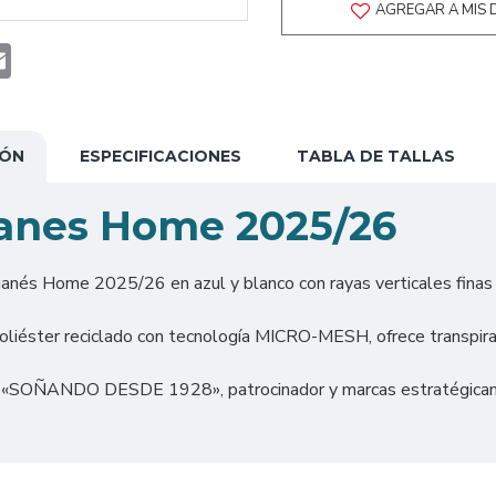
AGREGAR A MIS 
t
atsApp
Email
IÓN
ESPECIFICACIONES
TABLA DE TALLAS
ganes Home 2025/26
nés Home 2025/26 en azul y blanco con rayas verticales finas y 
liéster reciclado con tecnología MICRO-MESH, ofrece transpirabi
n «SOÑANDO DESDE 1928», patrocinador y marcas estratégicamen