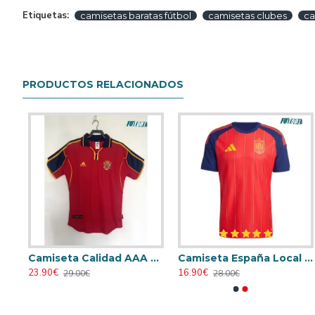
Etiquetas:
camisetas baratas fútbol
camisetas clubes
ca
PRODUCTOS RELACIONADOS
ación 2024 Niño
Camiseta Calidad AAA España Local 2000 Retro Clasico
Camiseta España Local Mundial 2026 Rojo/Azul
Camiseta AC Milan 1995/1996 Local Retro
Camiseta AC Milan 1998/1999 Local 
23.90€
16.90€
23.90€
23.90€
29.00€
28.00€
31.00€
31.00€