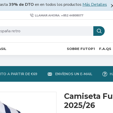
asta
39% de DTO
en en todos los productos
Más Detalles
LLAMAR AHORA: +852 44808077
SIL
SOBRE FUTOP1
F.A.QS
TO A PARTIR DE €69
ENVÍENOS UN E-MAIL
H
Camiseta F
2025/26