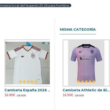
miseta local del leganés 25-26 para hombre
MISMA CATEGORÍA
Camiseta España 2026 Blanco
Retro
Camiseta AC Milan 2000/2001 Local Retro
Camiseta Athletic de Bilbao 2024/2025 Alternativo
16.90€
23.90€
16.90€
28.00€
31.00€
28.00€