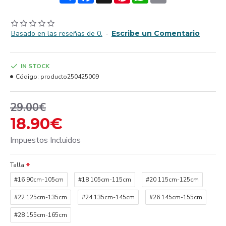
Basado en las reseñas de 0.
-
Escribe un Comentario
IN STOCK
Código:
producto250425009
29.00€
18.90€
Impuestos Incluidos
Talla
#16 90cm-105cm
#18 105cm-115cm
#20 115cm-125cm
#22 125cm-135cm
#24 135cm-145cm
#26 145cm-155cm
#28 155cm-165cm