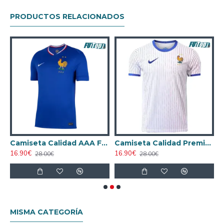
PRODUCTOS RELACIONADOS
lidad THAI Francia Segunda Equipación 2024 Versión Jugador
Camiseta Calidad AAA Francia Primera Equipación 2024
Camiseta Calidad Premium Francia Visitante 2024
16.90€
16.90€
2
28.00€
28.00€
MISMA CATEGORÍA