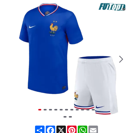
Share
Facebook
X
Pinterest
WhatsApp
Email