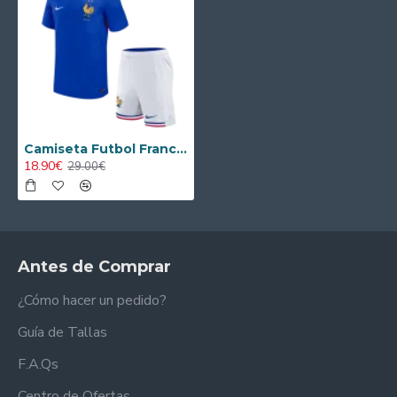
Camiseta Futbol Francia Local 2024 (Camiseta + Pantalón Corto)
18.90€
29.00€
Antes de Comprar
¿Cómo hacer un pedido?
Guía de Tallas
F.A.Qs
Centro de Ofertas