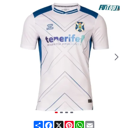
Share
Facebook
X
Pinterest
WhatsApp
Email