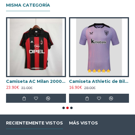
MISMA CATEGORÍA
ta AC Milan 1998/1999 Local Retro
Camiseta AC Milan 2000/2001 Local Retro
Camiseta Athletic de Bilbao 2024/2025 Alternativo
23.90€
16.90€
1
31.00€
28.00€
RECIENTEMENTE VISTOS
MÁS VISTOS