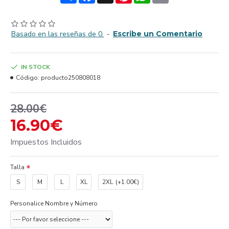
Basado en las reseñas de 0.
-
Escribe un Comentario
IN STOCK
Código:
producto250808018
28.00€
16.90€
Impuestos Incluidos
Talla
S
M
L
XL
2XL
(+1.00€)
Personalice Nombre y Número