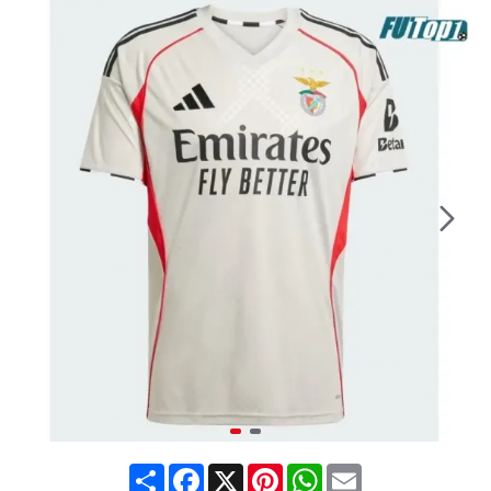
Share
Facebook
X
Pinterest
WhatsApp
Email