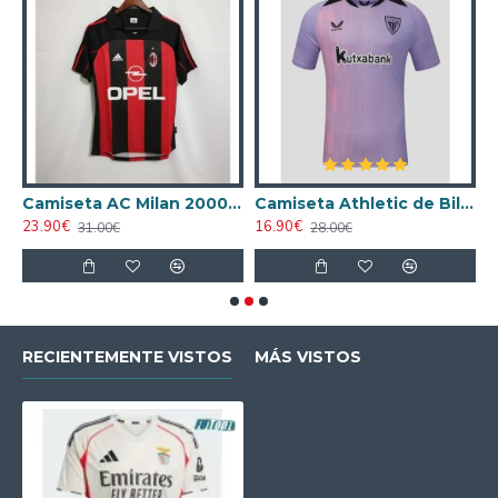
ta AC Milan 1998/1999 Local Retro
Camiseta AC Milan 2000/2001 Local Retro
Camiseta Athletic de Bilbao 2024/2025 Alternativo
23.90€
16.90€
1
31.00€
28.00€
RECIENTEMENTE VISTOS
MÁS VISTOS