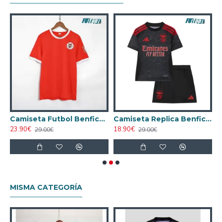
 AAA Benfica Visitante 2024/2025
Camiseta Futbol Benfica Local Primera Equipacion 1972/1973 Retro Clasico
Camiseta Replica Benfica Segunda Equipacion 2024/2025 (Camiseta + Pantalón Corto)
23.90€
18.90€
1
29.00€
29.00€
MISMA CATEGORÍA