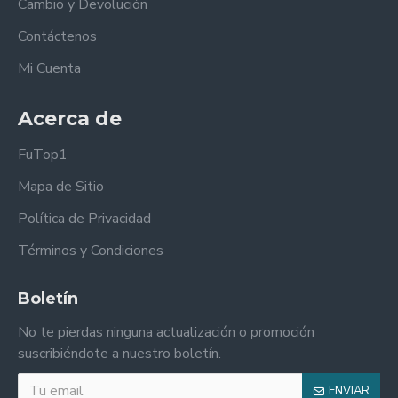
Cambio y Devolución
Contáctenos
Mi Cuenta
Acerca de
FuTop1
Mapa de Sitio
Política de Privacidad
Términos y Condiciones
Boletín
No te pierdas ninguna actualización o promoción
suscribiéndote a nuestro boletín.
ENVIAR