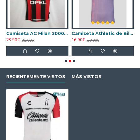
ta AC Milan 1998/1999 Local Retro
Camiseta AC Milan 2000/2001 Local Retro
Camiseta Athletic de Bilbao 2024/2025 Alternativo
23.90€
16.90€
1
31.00€
28.00€
RECIENTEMENTE VISTOS
MÁS VISTOS