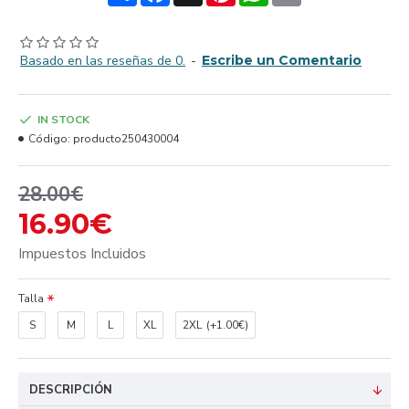
Basado en las reseñas de 0.
-
Escribe un Comentario
IN STOCK
Código:
producto250430004
28.00€
16.90€
Impuestos Incluidos
Talla
S
M
L
XL
2XL
(+1.00€)
DESCRIPCIÓN