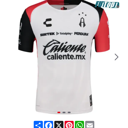
Share
Facebook
X
Pinterest
WhatsApp
Email