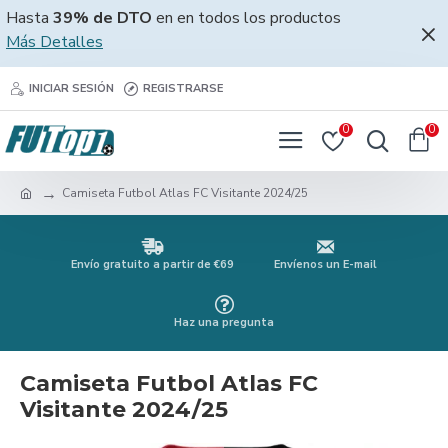
Hasta
39% de DTO
en en todos los productos
Más Detalles
INICIAR SESIÓN
REGISTRARSE
0
0
Camiseta Futbol Atlas FC Visitante 2024/25
Envío gratuito a partir de €69
Envíenos un E-mail
Haz una pregunta
Camiseta Futbol Atlas FC
Visitante 2024/25