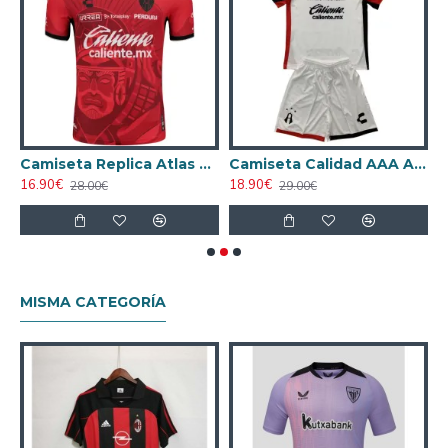
FC Local 2024/25
Camiseta Replica Atlas FC Alternativo 2024/25
Camiseta Calidad AAA Atlas FC Away 2024/25 Niño
16.90€
18.90€
1
28.00€
29.00€
MISMA CATEGORÍA