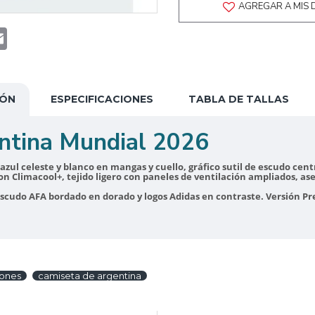
AGREGAR A MIS 
t
atsApp
Email
IÓN
ESPECIFICACIONES
TABLA DE TALLAS
ntina Mundial 2026
azul celeste y blanco en mangas y cuello, gráfico sutil de escudo cent
on Climacool+, tejido ligero con paneles de ventilación ampliados, a
escudo AFA bordado en dorado y logos Adidas en contraste. Versión P
iones
camiseta de argentina