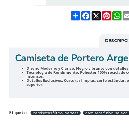
Share
Facebook
X
Pinteres
Wh
DESCRIPC
Camiseta de Portero Arge
Diseño Moderno y Clásico:
Negro vibrante con detalles 
Tecnología de Rendimiento:
Poliéster 100% reciclado c
intensos.
Detalles Exclusivos:
Costuras limpias, corte estándar, 
superior.
Etiquetas:
camisetas fútbol baratas
camiseta futbol selecc