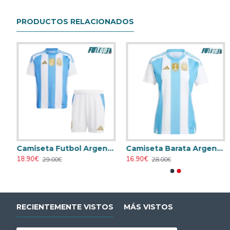
PRODUCTOS RELACIONADOS
Primera Equipación 2024
Camiseta Futbol Argentina Local 2024 Niño
Camiseta Barata Argentina Primera Equipación 2024 Mujer
Camiseta Alemania 2026 Azul
Camiseta Alema
18.90€
16.90€
16.90€
16.90€
29.00€
28.00€
28.00€
28.00€
RECIENTEMENTE VISTOS
MÁS VISTOS