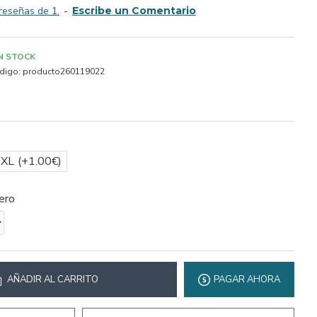
reseñas de 1.
-
Escribe un Comentario
IN STOCK
digo:
producto260119022
2XL
(+1.00€)
ero
AÑADIR AL CARRITO
PAGAR AHORA