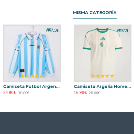
MISMA CATEGORÍA
Camiseta Futbol Argentina Primera Equipación 1996 Vintage ML
nia Local Mundial 2026 Blanco Mujer
Camiseta Alemania Local Mundial 2026 ML Blanco
Camiseta Argelia Home 2026
24.90€
17.90€
16.90€
30.00€
29.00€
28.00€