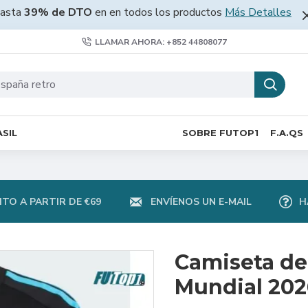
asta
39% de DTO
en en todos los productos
Más Detalles
LLAMAR AHORA: +852 44808077
SIL
SOBRE FUTOP1
F.A.QS
TO A PARTIR DE €69
ENVÍENOS UN E-MAIL
H
Camiseta de
Mundial 202