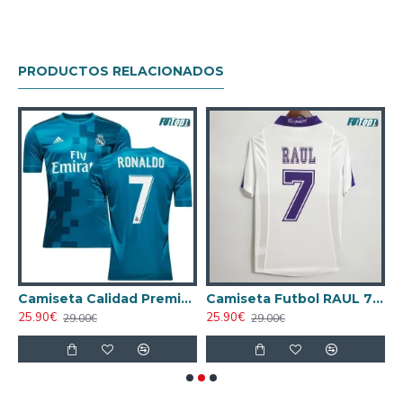
PRODUCTOS RELACIONADOS
al 1984/85 Retro Clasico
Camiseta Calidad Premium RONALDO 7 Real Madrid Alternativo 2017/18 Retro
Camiseta Futbol RAUL 7 Real Madrid Primera Equipación 1997/98 Vintage
25.90€
25.90€
2
29.00€
29.00€