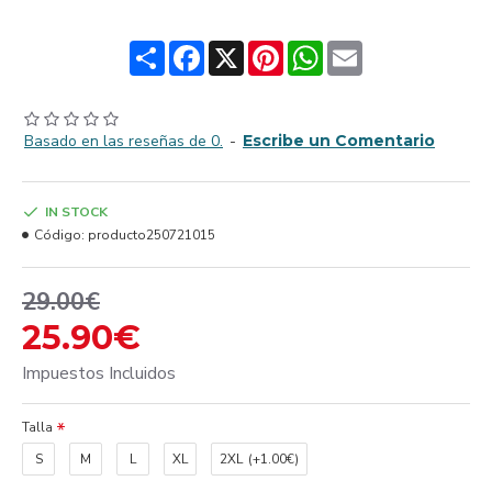
Share
Facebook
X
Pinterest
WhatsApp
Email
Basado en las reseñas de 0.
-
Escribe un Comentario
IN STOCK
Código:
producto250721015
29.00€
25.90€
Impuestos Incluidos
Talla
S
M
L
XL
2XL
(+1.00€)