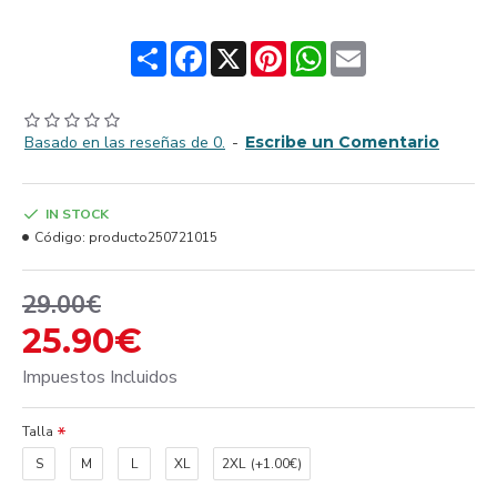
Share
Facebook
X
Pinterest
WhatsApp
Email
Basado en las reseñas de 0.
-
Escribe un Comentario
IN STOCK
Código:
producto250721015
29.00€
25.90€
Impuestos Incluidos
Talla
S
M
L
XL
2XL
(+1.00€)