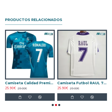
PRODUCTOS RELACIONADOS
al 1984/85 Retro Clasico
Camiseta Calidad Premium RONALDO 7 Real Madrid Alternativo 2017/18 Retro
Camiseta Futbol RAUL 7 Real Madrid Primera Equipación 1997/98 Vintage
25.90€
25.90€
2
29.00€
29.00€