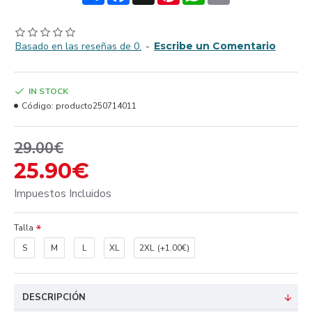
Basado en las reseñas de 0.
-
Escribe un Comentario
IN STOCK
Código:
producto250714011
29.00€
25.90€
Impuestos Incluidos
Talla
S
M
L
XL
2XL
(+1.00€)
DESCRIPCIÓN