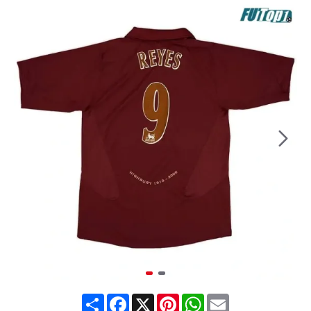
Share
Facebook
X
Pinterest
WhatsApp
Email