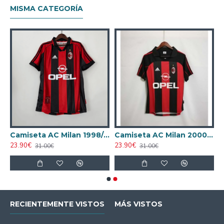
MISMA CATEGORÍA
AC Milan 1995/1996 Local Retro
Camiseta AC Milan 1998/1999 Local Retro
Camiseta AC Milan 2000/2001 Local Retro
23.90€
23.90€
31.00€
31.00€
RECIENTEMENTE VISTOS
MÁS VISTOS