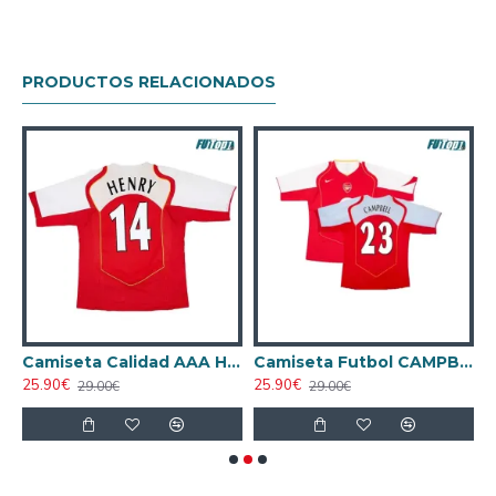
PRODUCTOS RELACIONADOS
 2025/26 Equipación
Camiseta Calidad AAA HENRY 14 Arsenal Local 2004/05 Retro Clasico
Camiseta Futbol CAMPBELL 23 Arsenal Primera Equipación 2004/05 Vintage
25.90€
25.90€
2
29.00€
29.00€