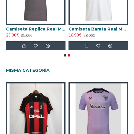
ersión Jugador
Camiseta Replica Real Madrid Third 2024/25 Versión Jugador
Camiseta Barata Real Madrid Primera Equipación 2024/25
23.90€
16.90€
31.00€
28.00€
MISMA CATEGORÍA