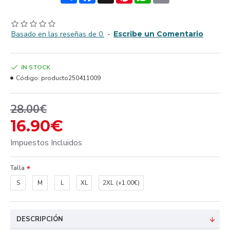
Basado en las reseñas de 0.
-
Escribe un Comentario
IN STOCK
Código:
producto250411009
28.00€
16.90€
Impuestos Incluidos
Talla
S
M
L
XL
2XL
(+1.00€)
DESCRIPCIÓN