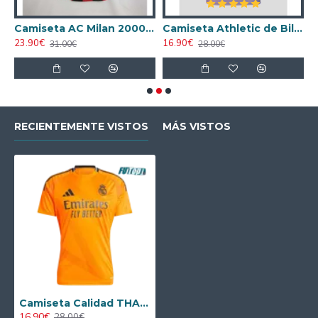
ta AC Milan 1998/1999 Local Retro
Camiseta AC Milan 2000/2001 Local Retro
Camiseta Athletic de Bilbao 2024/2025 Alternativo
23.90€
16.90€
1
31.00€
28.00€
RECIENTEMENTE VISTOS
MÁS VISTOS
Camiseta Calidad THAI Real Madrid Visitante 2024/25
16.90€
28.00€