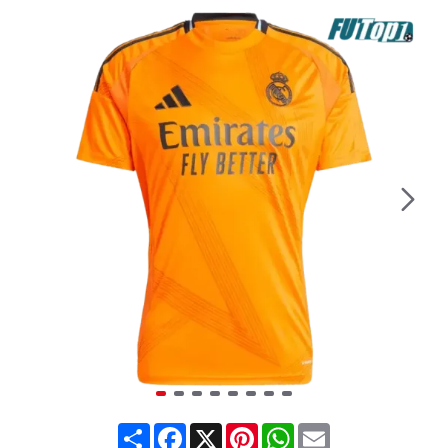
Share
Facebook
X
Pinterest
WhatsApp
Email