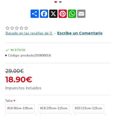
Share
Facebook
X
Pinterest
WhatsApp
Email
Basado en las reseñas de 0.
-
Escribe un Comentario
IN STOCK
Código:
producto250806016
29.00€
18.90€
Impuestos Incluidos
Talla
#16 90cm-105cm
#18 105cm-115cm
#20 115cm-125cm