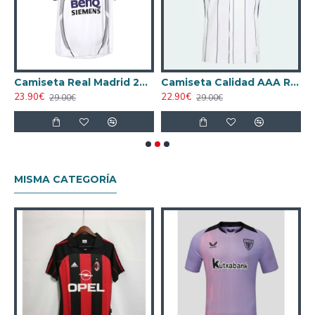
anco
Camiseta Real Madrid 2006/07 Local Retro Blanco
Camiseta Calidad AAA Real Madrid 2025/26 Baseball Shirt Blanco/Azul Marino
23.90€
22.90€
1
29.00€
29.00€
MISMA CATEGORÍA