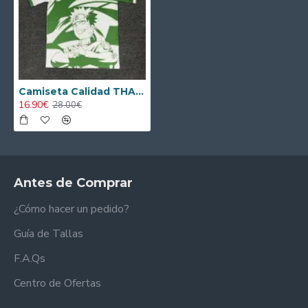
Camiseta Calidad THAI Real Betis Naruto Edición Limitada 2025/26
16.90€
28.00€
Antes de Comprar
¿Cómo hacer un pedido?
Guía de Tallas
F.A.Qs
Centro de Ofertas