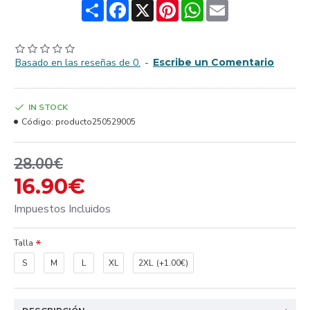
Share
Facebook
X
Pinterest
WhatsApp
Email
Basado en las reseñas de 0.
-
Escribe un Comentario
IN STOCK
Código:
producto250529005
28.00€
16.90€
Impuestos Incluidos
Talla
S
M
L
XL
2XL
(+1.00€)