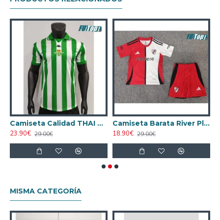
etro
Camiseta Calidad THAI Real Betis Local 1999/00 Vintage
Camiseta Barata River Plate Third 2025/26 Niño
23.90€
18.90€
2
29.00€
29.00€
MISMA CATEGORÍA