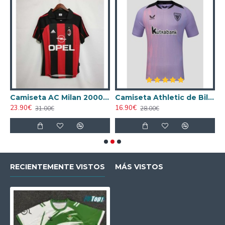
ta AC Milan 1998/1999 Local Retro
Camiseta AC Milan 2000/2001 Local Retro
Camiseta Athletic de Bilbao 2024/2025 Alternativo
23.90€
16.90€
1
31.00€
28.00€
RECIENTEMENTE VISTOS
MÁS VISTOS