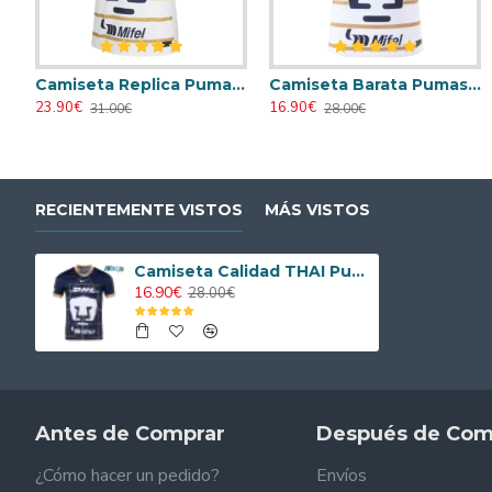
Camiseta Replica Pumas UNAM Primera Equipación 2024/25 Versión Jugador
Camiseta Barata Pumas UNAM Local Primera Equipación 2024/25
Camiseta AC Milan 1995/1996 Local Retro
Camiseta AC Milan 1998/1999 Local 
23.90€
16.90€
23.90€
23.90€
31.00€
28.00€
31.00€
31.00€
RECIENTEMENTE VISTOS
MÁS VISTOS
Camiseta Calidad THAI Pumas UNAM Segunda Equipación 2024/25
16.90€
28.00€
Antes de Comprar
Después de Com
¿Cómo hacer un pedido?
Envíos