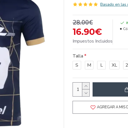
Basado en las 
28.00€
16.90€
Có
Impuestos Incluidos
Talla
S
M
L
XL
AGREGAR A MIS 