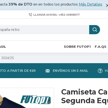
asta
39% de DTO
en en todos los productos
Más Detalles
LLAMAR AHORA: +852 44808077
SIL
SOBRE FUTOP1
F.A.QS
 2024/25
TO A PARTIR DE €69
ENVÍENOS UN E-MAIL
H
Camiseta C
Segunda Eq