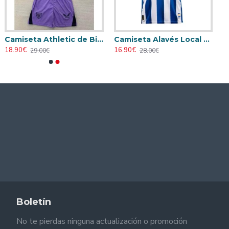
Camiseta Athletic de Bilbao 2024/2025 Alternativo Niño Kit
Camiseta Alavés Local 2025/2026 Azul/Blanco con Parche La Liga
18.90€
16.90€
29.00€
28.00€
Boletín
No te pierdas ninguna actualización o promoción