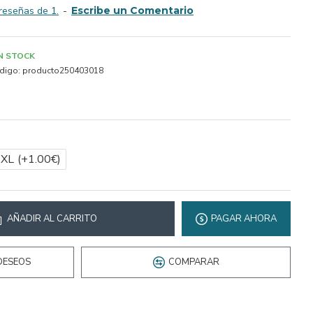
reseñas de 1.
-
Escribe un Comentario
IN STOCK
digo:
producto250403018
2XL
(+1.00€)
AÑADIR AL CARRITO
PAGAR AHORA
DESEOS
COMPARAR