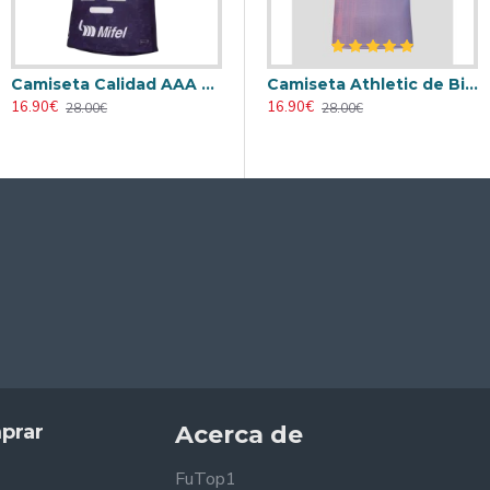
Camiseta Calidad AAA Pumas UNAM Third Tercera Equipación 2024/25
Retro
Camiseta AC Milan 2000/2001 Local Retro
Camiseta Athletic de Bilbao 2024/2025 Alternativo
16.90€
23.90€
16.90€
28.00€
31.00€
28.00€
prar
Acerca de
FuTop1