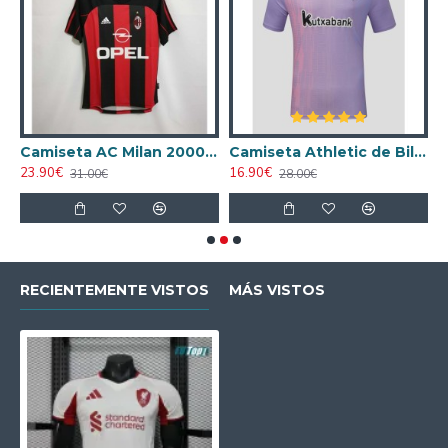
ta AC Milan 1998/1999 Local Retro
Camiseta AC Milan 2000/2001 Local Retro
Camiseta Athletic de Bilbao 2024/2025 Alternativo
23.90€
16.90€
1
31.00€
28.00€
RECIENTEMENTE VISTOS
MÁS VISTOS