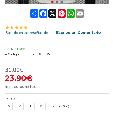
Share
Facebook
X
Pinterest
WhatsApp
Email
Basado en las reseñas de 1.
-
Escribe un Comentario
IN STOCK
Código:
producto250825025
31.00€
23.90€
Impuestos Incluidos
Talla
S
M
L
XL
2XL
(+1.00€)