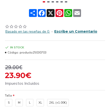
Share
Facebook
X
Pinterest
WhatsApp
Email
Basado en las reseñas de 0.
-
Escribe un Comentario
IN STOCK
Código:
producto25030703
29.00€
23.90€
Impuestos Incluidos
Talla
S
M
L
XL
2XL
(+1.00€)