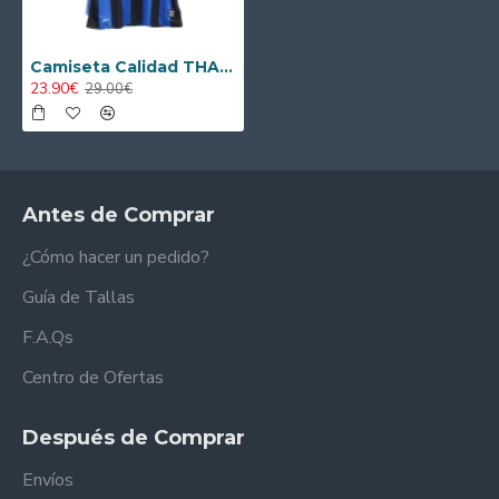
Camiseta Calidad THAI Inter de Milán Local Primera Equipación 2009/10 Antigua
23.90€
29.00€
Antes de Comprar
¿Cómo hacer un pedido?
Guía de Tallas
F.A.Qs
Centro de Ofertas
Después de Comprar
Envíos