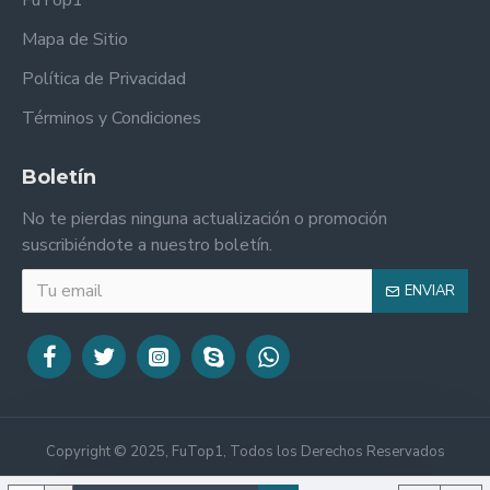
FuTop1
Mapa de Sitio
Política de Privacidad
Términos y Condiciones
Boletín
No te pierdas ninguna actualización o promoción
suscribiéndote a nuestro boletín.
ENVIAR
Copyright © 2025, FuTop1, Todos los Derechos Reservados