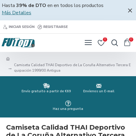
Hasta
39% de DTO
en en todos los productos
Más Detalles
INICIAR SESIÓN
REGISTRARSE
0
0
Camiseta Calidad THAI Deportivo de La Coruña Alternativo Tercera E
quipación 1999/00 Antigua
Envío gratuito a partir de €69
Envíenos un E-mail
Haz una pregunta
Camiseta Calidad THAI Deportivo
de La Coruña Alternativo Tercera