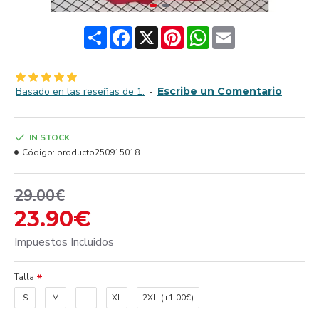
Share
Facebook
X
Pinterest
WhatsApp
Email
Basado en las reseñas de 1.
-
Escribe un Comentario
IN STOCK
Código:
producto250915018
29.00€
23.90€
Impuestos Incluidos
Talla
S
M
L
XL
2XL
(+1.00€)