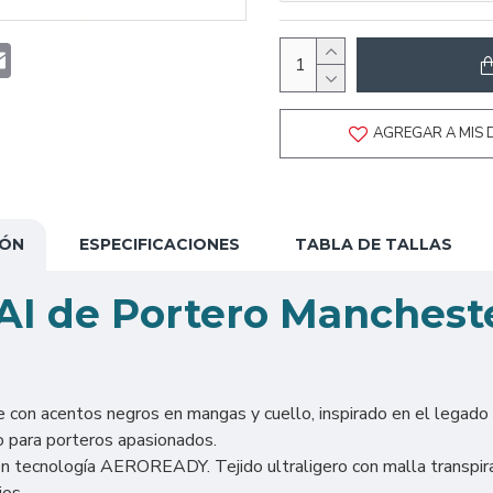
t
atsApp
Email
AGREGAR A MIS 
IÓN
ESPECIFICACIONES
TABLA DE TALLAS
AI de Portero Manchest
 con acentos negros en mangas y cuello, inspirado en el legado 
co para porteros apasionados.
 tecnología AEROREADY. Tejido ultraligero con malla transpira