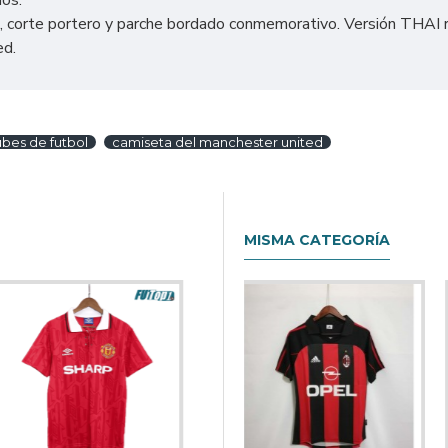
ios.
 corte portero y parche bordado conmemorativo. Versión THAI répl
ed.
ubes de futbol
camiseta del manchester united
MISMA CATEGORÍA