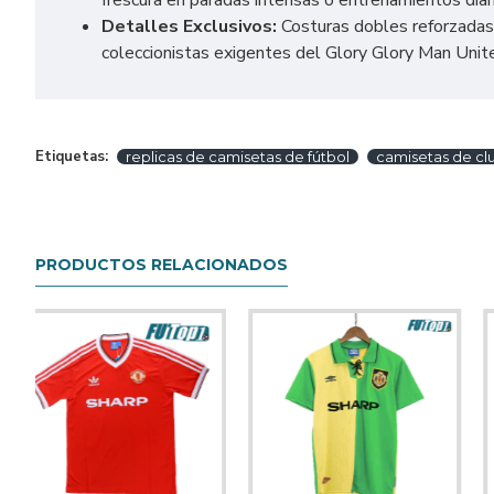
frescura en paradas intensas o entrenamientos diar
Detalles Exclusivos:
Costuras dobles reforzadas,
coleccionistas exigentes del Glory Glory Man Unit
Etiquetas:
replicas de camisetas de fútbol
camisetas de cl
PRODUCTOS RELACIONADOS