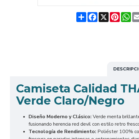
Share
Facebook
X
Pinteres
Wh
DESCRIPC
Camiseta Calidad TH
Verde Claro/Negro
Diseño Moderno y Clásico:
Verde menta brillante
fusionando herencia red devil con estilo retro fres
Tecnología de Rendimiento:
Poliéster 100% con