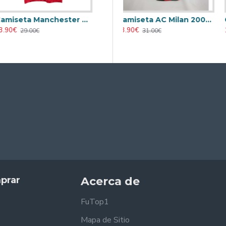
Camiseta Manchester United 1992/94 Visitante Retro Verde/Amarillo
Camiseta Manchester United 1992/94 Local Retro Rojo
Camiseta AC Milan 1995/1996 Local Retro
23.90€
23.90€
2
23.90€
29.00€
29.00€
31.00€
prar
Acerca de
FuTop1
Mapa de Sitio