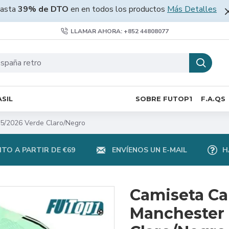
asta
39% de DTO
en en todos los productos
Más Detalles
LLAMAR AHORA: +852 44808077
SIL
SOBRE FUTOP1
F.A.QS
25/2026 Verde Claro/Negro
TO A PARTIR DE €69
ENVÍENOS UN E-MAIL
H
Camiseta Ca
Manchester 