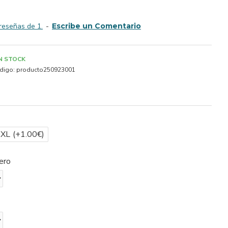
reseñas de 1.
-
Escribe un Comentario
IN STOCK
digo:
producto250923001
2XL
(+1.00€)
ero