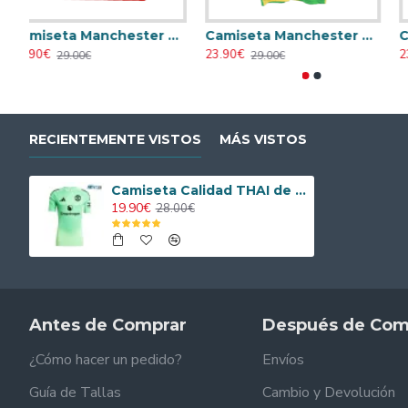
Camiseta Manchester United 1986 Visitante Retro Azul
Camiseta Manchester United 1982/84 Local Retro Rojo
23.90€
23.90€
29.00€
29.00€
RECIENTEMENTE VISTOS
MÁS VISTOS
Camiseta Calidad THAI de Portero Manchester United 2025/2026 Verde Claro/Negro
19.90€
28.00€
Antes de Comprar
Después de Com
¿Cómo hacer un pedido?
Envíos
Guía de Tallas
Cambio y Devolución