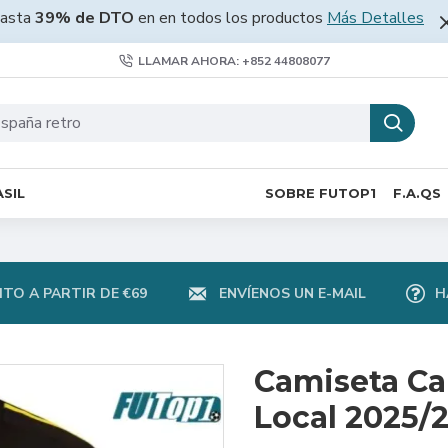
asta
39% de DTO
en en todos los productos
Más Detalles
LLAMAR AHORA: +852 44808077
SIL
SOBRE FUTOP1
F.A.QS
TO A PARTIR DE €69
ENVÍENOS UN E-MAIL
H
Camiseta Ca
Local 2025/