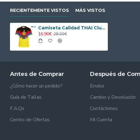
RECIENTEMENTE VISTOS
MÁS VISTOS
Camiseta Calidad THAI Club América Local 2025/26
16.90€
28.00€
Antes de Comprar
Después de Com
¿Cómo hacer un pedido?
Envíos
Guía de Tallas
Cambio y Devolución
F.A.Qs
Contáctenos
Centro de Ofertas
Mi Cuenta