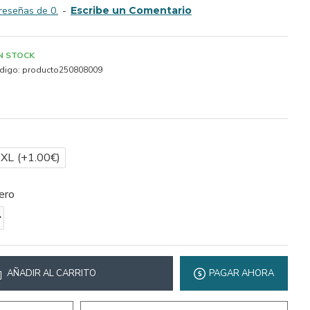
reseñas de 0.
-
Escribe un Comentario
IN STOCK
digo:
producto250808009
2XL
(+1.00€)
ero
AÑADIR AL CARRITO
PAGAR AHORA