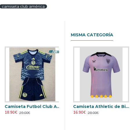
camiseta club américa
MISMA CATEGORÍA
Camiseta Futbol Club América Visitante Segunda Equipación 2025/26 Niño
Retro
Camiseta AC Milan 2000/2001 Local Retro
Camiseta Athletic de Bilbao 2024/2025 Alternativo
18.90€
23.90€
16.90€
29.00€
31.00€
28.00€