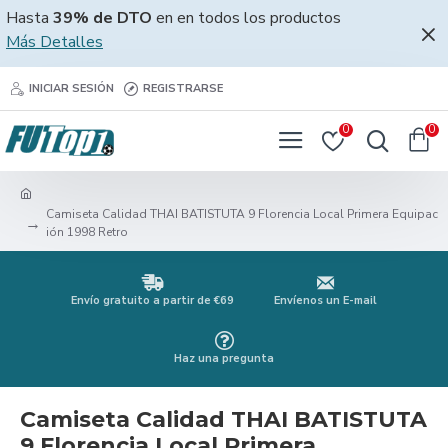
Hasta
39% de DTO
en en todos los productos
Más Detalles
INICIAR SESIÓN
REGISTRARSE
0
0
Camiseta Calidad THAI BATISTUTA 9 Florencia Local Primera Equipac
ión 1998 Retro
Envío gratuito a partir de €69
Envíenos un E-mail
Haz una pregunta
Camiseta Calidad THAI BATISTUTA
9 Florencia Local Primera