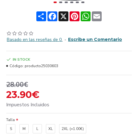
Share
Facebook
X
Pinterest
WhatsApp
Email
Basado en las reseñas de 0.
-
Escribe un Comentario
IN STOCK
Código:
producto25030603
28.00€
23.90€
Impuestos Incluidos
Talla
S
M
L
XL
2XL
(+1.00€)