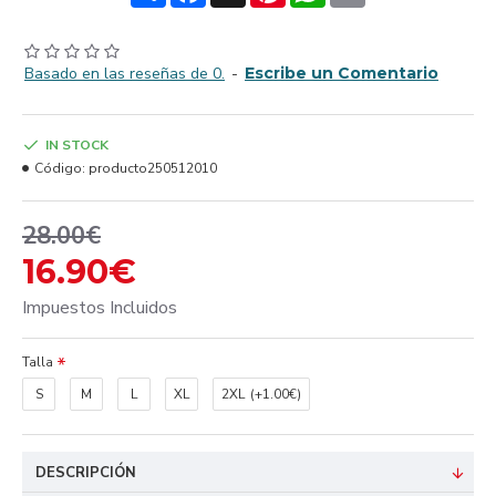
Basado en las reseñas de 0.
-
Escribe un Comentario
IN STOCK
Código:
producto250512010
28.00€
16.90€
Impuestos Incluidos
Talla
S
M
L
XL
2XL
(+1.00€)
DESCRIPCIÓN