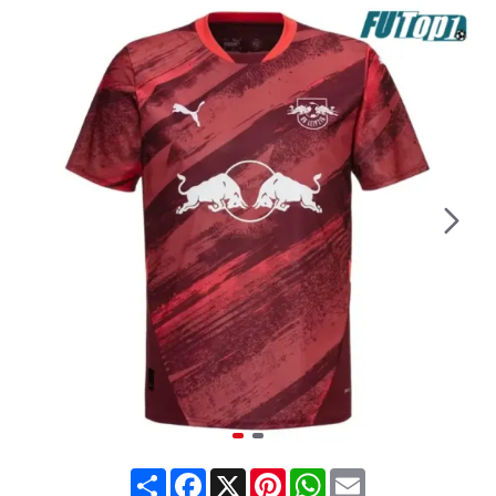
Share
Facebook
X
Pinterest
WhatsApp
Email