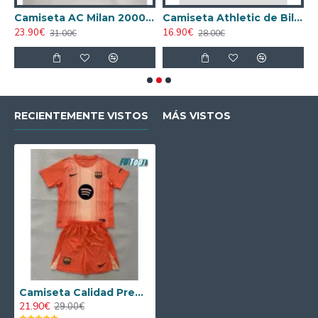
ta AC Milan 1998/1999 Local Retro
Camiseta AC Milan 2000/2001 Local Retro
Camiseta Athletic de Bilbao 2024/2025 Alternativo
23.90€
16.90€
1
31.00€
28.00€
RECIENTEMENTE VISTOS
MÁS VISTOS
Camiseta Calidad Premium de Portero Barcelona 2025/2026 Equipación Naranja
21.90€
29.00€