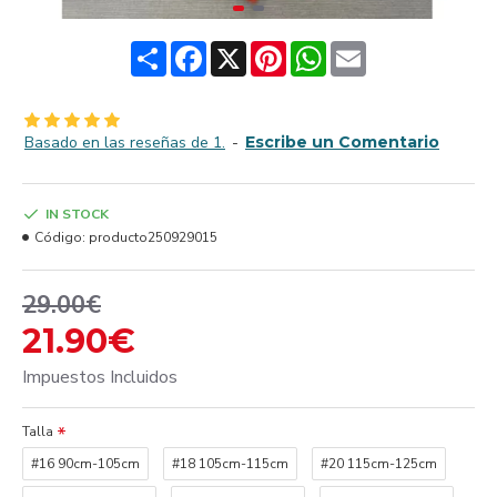
Share
Facebook
X
Pinterest
WhatsApp
Email
Basado en las reseñas de 1.
-
Escribe un Comentario
IN STOCK
Código:
producto250929015
29.00€
21.90€
Impuestos Incluidos
Talla
#16 90cm-105cm
#18 105cm-115cm
#20 115cm-125cm