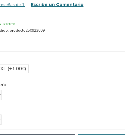
reseñas de 1.
-
Escribe un Comentario
IN STOCK
digo:
producto250923009
2XL
(+1.00€)
ero