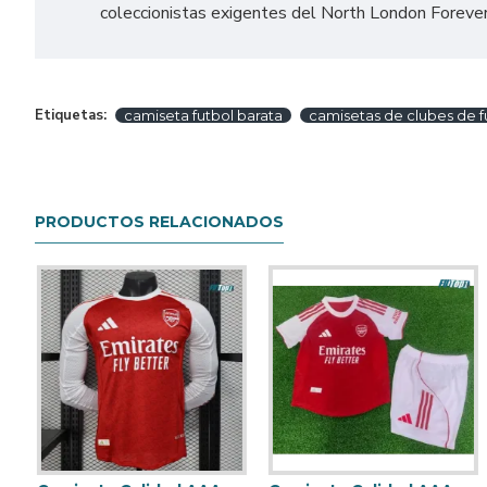
coleccionistas exigentes del North London Forever
Etiquetas:
camiseta futbol barata
camisetas de clubes de f
PRODUCTOS RELACIONADOS