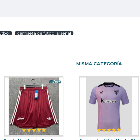
.
utbol
camiseta de futbol arsenal
MISMA CATEGORÍA