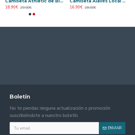
Camiseta Athletic de Bilbao 2024/2025 Alternativo Niño Kit
Camiseta Alavés Local 2025/2026 Azul/Blanco con Parche La Liga
18.90€
16.90€
29.00€
28.00€
Boletín
No te pierdas ninguna actualización o promoción
suscribiéndote a nuestro boletín.
ENVIAR