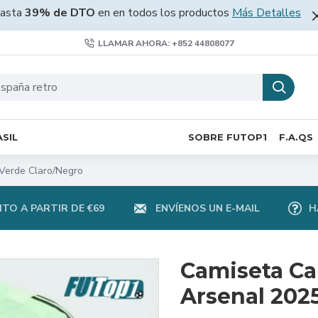
asta
39% de DTO
en en todos los productos
Más Detalles
LLAMAR AHORA: +852 44808077
SIL
SOBRE FUTOP1
F.A.QS
Verde Claro/Negro
TO A PARTIR DE €69
ENVÍENOS UN E-MAIL
H
Camiseta Ca
Arsenal 202