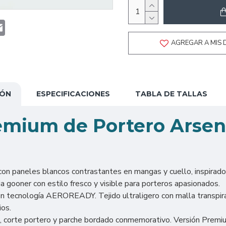
t
atsApp
Email
AGREGAR A MIS 
IÓN
ESPECIFICACIONES
TABLA DE TALLAS
emium de Portero Arsen
con paneles blancos contrastantes en mangas y cuello, inspirado
a gooner con estilo fresco y visible para porteros apasionados.
 tecnología AEROREADY. Tejido ultraligero con malla transpira
ios.
 corte portero y parche bordado conmemorativo. Versión Premium r