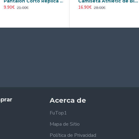
Pantalón Corto Replica Arsenal Tercera Equipación 2025/26
Retro
Camiseta AC Milan 2000/2001 Local Retro
Camiseta Athletic de Bilbao 2024/2025 Alternativo
9.90€
23.90€
16.90€
21.00€
31.00€
28.00€
prar
Acerca de
FuTop1
Mapa de Sitio
Política de Privacidad