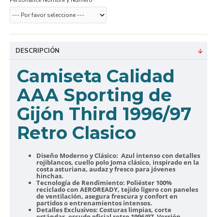
Personalice Nombre y Número
DESCRIPCIÓN
Camiseta Calidad
AAA Sporting de
Gijón Third 1996/97
Retro Clasico
Diseño Moderno y Clásico:
Azul intenso con detalles
rojiblancos, cuello polo Joma clásico, inspirado en la
costa asturiana, audaz y fresco para jóvenes
hinchas.
Tecnología de Rendimiento:
Poliéster 100%
reciclado con AEROREADY, tejido ligero con paneles
de ventilación, asegura frescura y confort en
partidos o entrenamientos intensos.
Detalles Exclusivos:
Costuras limpias, corte
estándar, escudo oficial retro 1996/97. Versión