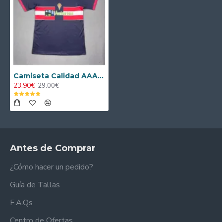
Camiseta Calidad AAA Sporting de Gijón Third 1996/97 Retro Clasico
23.90€
29.00€
Antes de Comprar
¿Cómo hacer un pedido?
Guía de Tallas
F.A.Qs
Centro de Ofertas