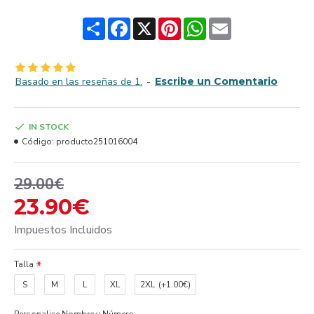
Share
Facebook
X
Pinterest
WhatsApp
Email
Basado en las reseñas de 1.
-
Escribe un Comentario
IN STOCK
Código:
producto251016004
29.00€
23.90€
Impuestos Incluidos
Talla
S
M
L
XL
2XL
(+1.00€)