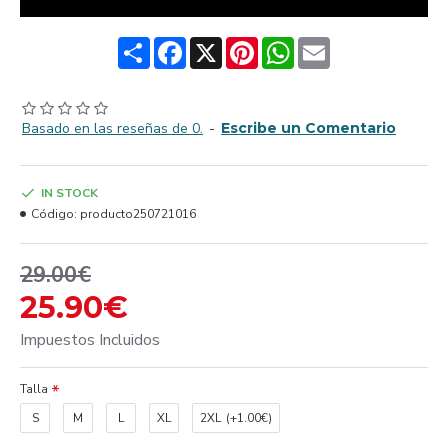
Share
Facebook
X
Pinterest
WhatsApp
Email
Basado en las reseñas de 0.
-
Escribe un Comentario
IN STOCK
Código:
producto250721016
29.00€
25.90€
Impuestos Incluidos
Talla
S
M
L
XL
2XL
(+1.00€)