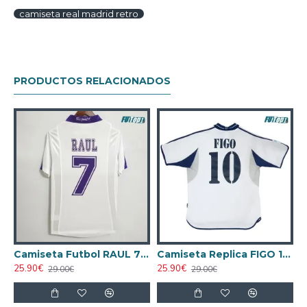
camiseta real madrid retro
PRODUCTOS RELACIONADOS
lternativo 2017/18 Retro
Camiseta Futbol RAUL 7 Real Madrid Primera Equipación 1997/98 Vintage
Camiseta Replica FIGO 10 Real Madrid Home 2000/01 Antigua
25.90€
25.90€
2
29.00€
29.00€