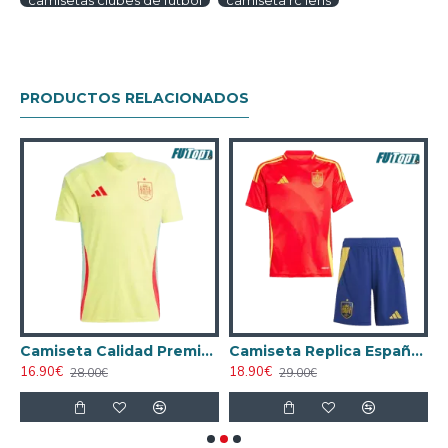
camisetas clubes de futbol
camiseta rc lens
PRODUCTOS RELACIONADOS
AA España Home 2024
Camiseta Calidad Premium España Segunda Equipación 2024
Camiseta Replica España Local Primera Equipación 2024 Niño
16.90€
18.90€
1
28.00€
29.00€