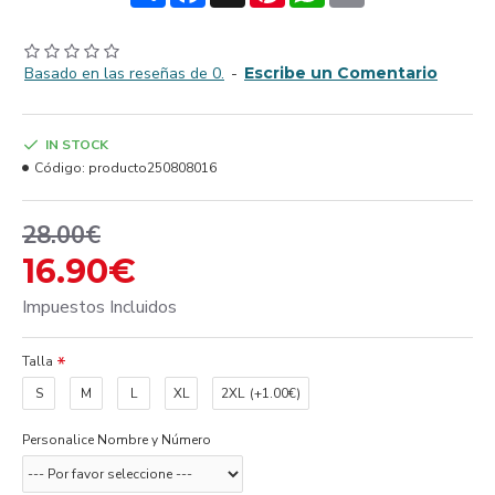
Basado en las reseñas de 0.
-
Escribe un Comentario
IN STOCK
Código:
producto250808016
28.00€
16.90€
Impuestos Incluidos
Talla
S
M
L
XL
2XL
(+1.00€)
Personalice Nombre y Número