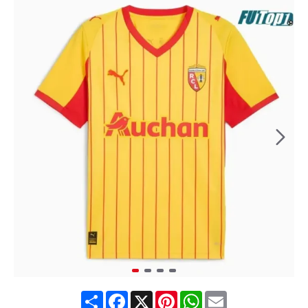
Share
Facebook
X
Pinterest
WhatsApp
Email