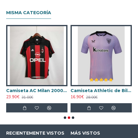
MISMA CATEGORÍA
ta AC Milan 1998/1999 Local Retro
Camiseta AC Milan 2000/2001 Local Retro
Camiseta Athletic de Bilbao 2024/2025 Alternativo
23.90€
16.90€
1
31.00€
28.00€
RECIENTEMENTE VISTOS
MÁS VISTOS