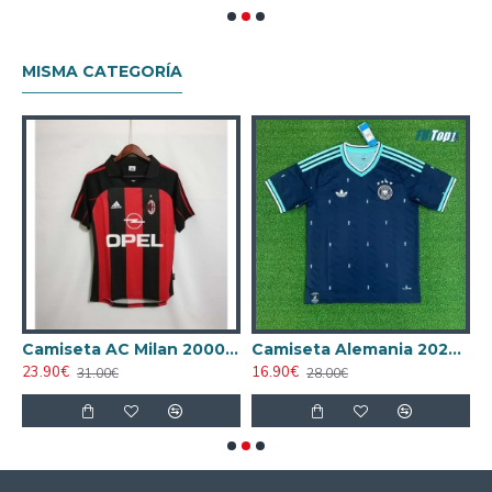
MISMA CATEGORÍA
ta AC Milan 1998/1999 Local Retro
Camiseta AC Milan 2000/2001 Local Retro
Camiseta Alemania 2026 Azul
23.90€
16.90€
1
31.00€
28.00€