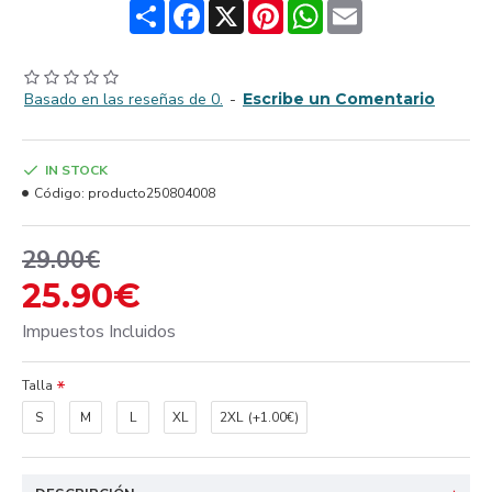
Share
Facebook
X
Pinterest
WhatsApp
Email
Basado en las reseñas de 0.
-
Escribe un Comentario
IN STOCK
Código:
producto250804008
29.00€
25.90€
Impuestos Incluidos
Talla
S
M
L
XL
2XL
(+1.00€)