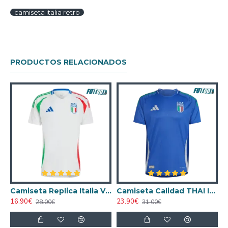
camiseta italia retro
PRODUCTOS RELACIONADOS
2024 Versión Jugador
Camiseta Replica Italia Visitante 2024
Camiseta Calidad THAI Italia Home 2024 Versión Jugador
16.90€
23.90€
1
28.00€
31.00€