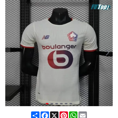
Share
Facebook
X
Pinterest
WhatsApp
Email