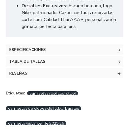
Detalles Exclusivos:
Escudo bordado, logo
Nike, patrocinador Cazoo, costuras reforzadas,
corte slim. Calidad Thai AAA+, personalización
gratuita, perfecta para fans.
ESPECIFICACIONES
TABLA DE TALLAS
RESEÑAS
Etiquetas:
camisetas replicas futbol
camisetas de clubes de futbol baratas
camiseta visitante lille 2025-26