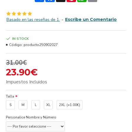
Basado en las reseñas de 1.
-
Escribe un Comentario
IN STOCK
Código:
producto250902027
31.00€
23.90€
Impuestos Incluidos
Talla
S
M
L
XL
2XL
(+1.00€)
Personalice Nombre y Número