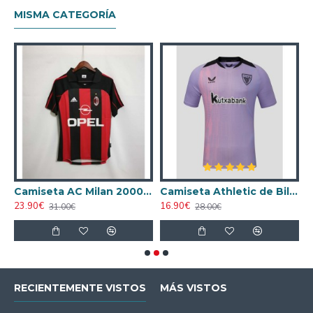
MISMA CATEGORÍA
ta AC Milan 1998/1999 Local Retro
Camiseta AC Milan 2000/2001 Local Retro
Camiseta Athletic de Bilbao 2024/2025 Alternativo
23.90€
16.90€
1
31.00€
28.00€
RECIENTEMENTE VISTOS
MÁS VISTOS