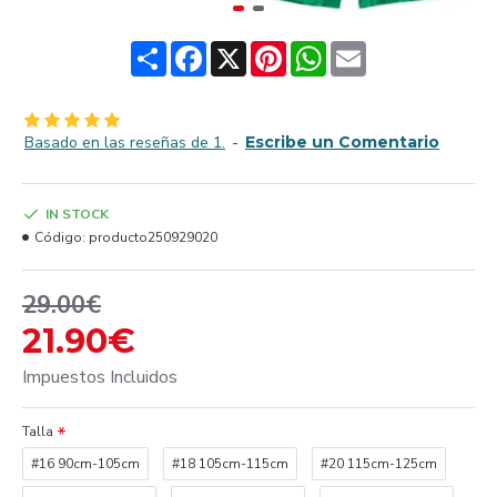
Share
Facebook
X
Pinterest
WhatsApp
Email
Basado en las reseñas de 1.
-
Escribe un Comentario
IN STOCK
Código:
producto250929020
29.00€
21.90€
Impuestos Incluidos
Talla
#16 90cm-105cm
#18 105cm-115cm
#20 115cm-125cm