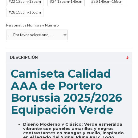
#22 125cm-135cm
#24 135cm-145cm
#26 145cm-155cm
#28 155cm-165cm
Personalice Nombre y Número
DESCRIPCIÓN
Camiseta Calidad
AAA de Portero
Borussia 2025/2026
Equipación Verde
Diseño Moderno y Clásico:
Verde esmeralda
vibrante con paneles amarillos y negros
contrastantes en mangas y cuello, inspirado
en el legado del Signal Iduna Park. Logo