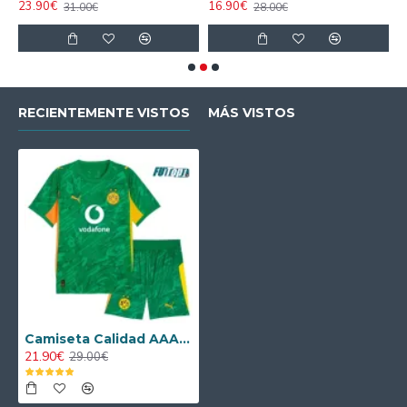
23.90€
16.90€
1
31.00€
28.00€
RECIENTEMENTE VISTOS
MÁS VISTOS
Camiseta Calidad AAA de Portero Borussia 2025/2026 Equipación Verde
21.90€
29.00€