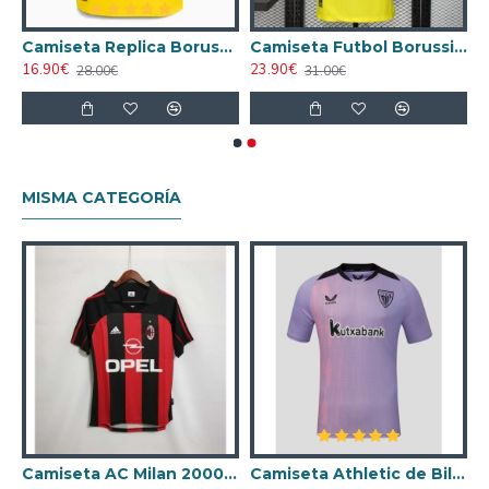
rata Borussia Dortmund 2025/26 Club World Copa Amarillo
Camiseta Replica Borussia Dortmund Home 2025/26
Camiseta Futbol Borussia Dortmund Local Primera Equipación 2025/26 Versión Jugador
16.90€
23.90€
28.00€
31.00€
MISMA CATEGORÍA
ta AC Milan 1998/1999 Local Retro
Camiseta AC Milan 2000/2001 Local Retro
Camiseta Athletic de Bilbao 2024/2025 Alternativo