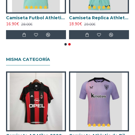
o Away Segunda Equipación 2025/26
Camiseta Futbol Athletic de Bilbao Third 2025/2026
Camiseta Replica Athletic de Bilbao Third Tercera Equipación 2025/2026 (Camiseta + Pantalón Corto)
16.90€
18.90€
28.00€
29.00€
MISMA CATEGORÍA