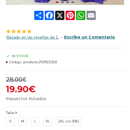
Share
Facebook
X
Pinterest
WhatsApp
Email
Basado en las reseñas de 1.
-
Escribe un Comentario
IN STOCK
Código:
producto250922016
28.00€
19.90€
Impuestos Incluidos
Talla
S
M
L
XL
2XL
(+1.00€)