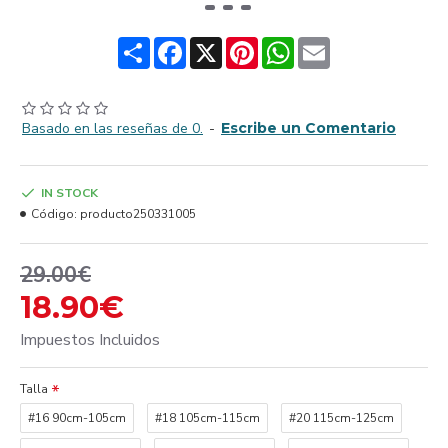
Share
Facebook
X
Pinterest
WhatsApp
Email
Basado en las reseñas de 0.
-
Escribe un Comentario
IN STOCK
Código:
producto250331005
29.00€
18.90€
Impuestos Incluidos
Talla
#16 90cm-105cm
#18 105cm-115cm
#20 115cm-125cm