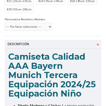
#22 125cm-135cm
#24 135cm-145cm
#26 145cm-155cm
#28 155cm-165cm
Personalice Nombre y Número
DESCRIPCIÓN
Camiseta Calidad
AAA Bayern
Munich Tercera
Equipación 2024/25
Equipación Niño
Diseño Moderno y Clásico:
La tercera equipación