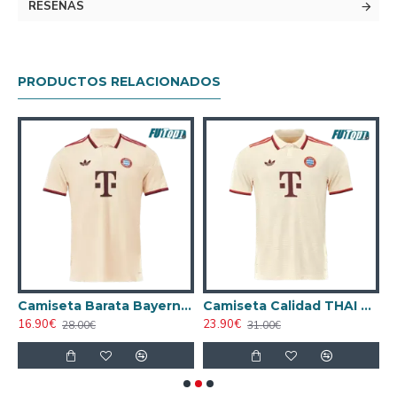
RESEÑAS
PRODUCTOS RELACIONADOS
04/05 Retro Clasico
Camiseta Barata Bayern Munich Alternativo 2024/25
Camiseta Calidad THAI Bayern Munich Third 2024/25 Versión Jugador
16.90€
23.90€
1
28.00€
31.00€