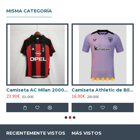
MISMA CATEGORÍA
ta AC Milan 1998/1999 Local Retro
Camiseta AC Milan 2000/2001 Local Retro
Camiseta Athletic de Bilbao 2024/2025 Alternativo
23.90€
16.90€
1
31.00€
28.00€
RECIENTEMENTE VISTOS
MÁS VISTOS