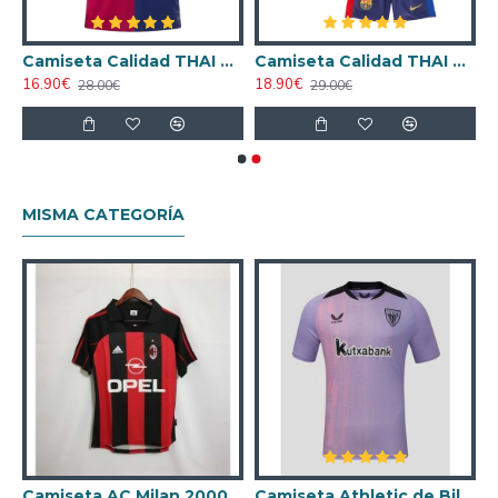
rsión Jugador
Camiseta Calidad THAI Barcelona Home 2024/25
Camiseta Calidad THAI Barcelona Local Primera Equipación 2024/25 Equipación
16.90€
18.90€
28.00€
29.00€
MISMA CATEGORÍA
ta AC Milan 1998/1999 Local Retro
Camiseta AC Milan 2000/2001 Local Retro
Camiseta Athletic de Bilbao 2024/2025 Alternativo