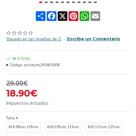
Share
Facebook
X
Pinterest
WhatsApp
Email
Basado en las reseñas de 0.
-
Escribe un Comentario
IN STOCK
Código:
producto250410008
29.00€
18.90€
Impuestos Incluidos
Talla
#16 90cm-105cm
#18 105cm-115cm
#20 115cm-125cm