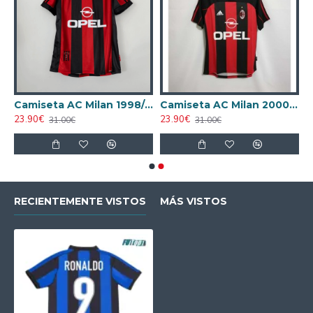
AC Milan 1995/1996 Local Retro
Camiseta AC Milan 1998/1999 Local Retro
Camiseta AC Milan 2000/2001 Local Retro
23.90€
23.90€
31.00€
31.00€
RECIENTEMENTE VISTOS
MÁS VISTOS