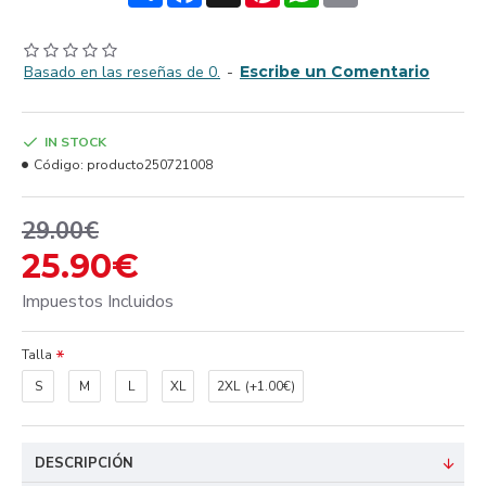
Basado en las reseñas de 0.
-
Escribe un Comentario
IN STOCK
Código:
producto250721008
29.00€
25.90€
Impuestos Incluidos
Talla
S
M
L
XL
2XL
(+1.00€)
DESCRIPCIÓN