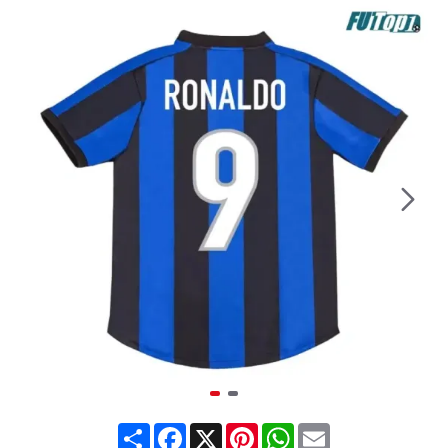
Share
Facebook
X
Pinterest
WhatsApp
Email