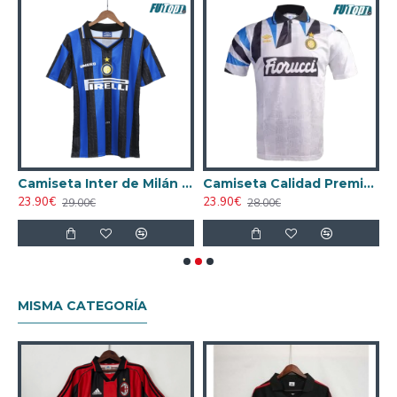
Milán 1998/99 Visitante Retro Blanco
Camiseta Inter de Milán 1997/98 Local Retro Azul/Negro
Camiseta Calidad Premium Inter de Milán Away 1992/93 Retro
23.90€
23.90€
2
29.00€
28.00€
MISMA CATEGORÍA