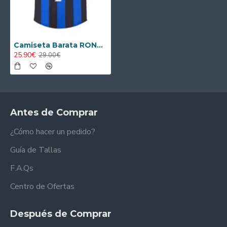
Camiseta Barata RONALDO 9 Inter de Milán Home 1998/99 Vintage
25.90€
29.00€
Antes de Comprar
¿Cómo hacer un pedido?
Guía de Tallas
F.A.Qs
Centro de Ofertas
Después de Comprar