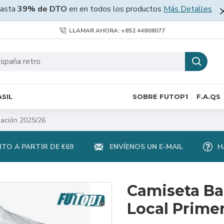
asta
39% de DTO
en en todos los productos
Más Detalles
LLAMAR AHORA: +852 44808077
SIL
SOBRE FUTOP1
F.A.QS
pación 2025/26
TO A PARTIR DE €69
ENVÍENOS UN E-MAIL
H
Camiseta Ba
Local Prime