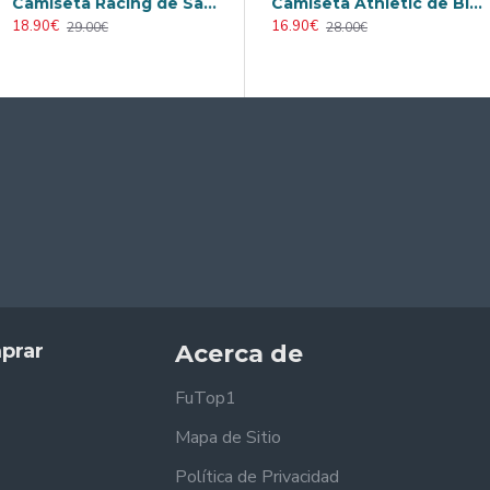
Camiseta Racing de Santander Visitante 2025/2026 Verde Niño Kit
Retro
Camiseta AC Milan 2000/2001 Local Retro
Camiseta Athletic de Bilbao 2024/2025 Alternativo
18.90€
23.90€
16.90€
29.00€
31.00€
28.00€
prar
Acerca de
FuTop1
Mapa de Sitio
Política de Privacidad