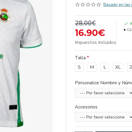
Basado en las 
28.00€
16.90€
Có
Impuestos Incluidos
Talla
S
M
L
XL
Personalice Nombre y Núm
Accesorios