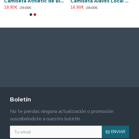
Camiseta Athletic de Bilbao 2024/2025 Alternativo Niño Kit
Camiseta Alavés Local 2025/2026 Azul/Blanco con Parche La Liga
18.90€
16.90€
29.00€
28.00€
Boletín
No te pierdas ninguna actualización o promoción
suscribiéndote a nuestro boletín.
ENVIAR