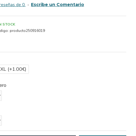
reseñas de 0.
-
Escribe un Comentario
IN STOCK
digo:
producto250916019
2XL
(+1.00€)
ero