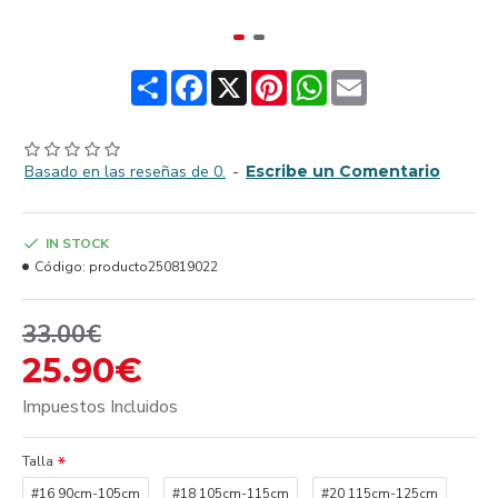
Share
Facebook
X
Pinterest
WhatsApp
Email
Basado en las reseñas de 0.
-
Escribe un Comentario
IN STOCK
Código:
producto250819022
33.00€
25.90€
Impuestos Incluidos
Talla
#16 90cm-105cm
#18 105cm-115cm
#20 115cm-125cm