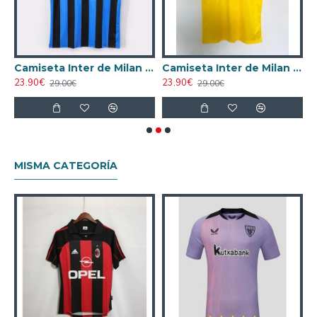
n Away 1992/93 Retro
Camiseta Inter de Milan 1992/94 Primera Equipación Retro Azul/Marino
Camiseta Inter de Milan Alternativo Retro 1992/94 Amarillo
23.90€
23.90€
1
29.00€
29.00€
MISMA CATEGORÍA