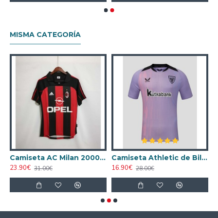
MISMA CATEGORÍA
ta AC Milan 1998/1999 Local Retro
Camiseta AC Milan 2000/2001 Local Retro
Camiseta Athletic de Bilbao 2024/2025 Alternativo
23.90€
16.90€
1
31.00€
28.00€