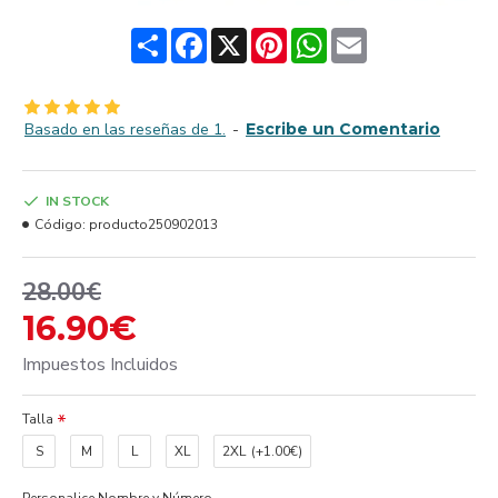
Share
Facebook
X
Pinterest
WhatsApp
Email
Basado en las reseñas de 1.
-
Escribe un Comentario
IN STOCK
Código:
producto250902013
28.00€
16.90€
Impuestos Incluidos
Talla
S
M
L
XL
2XL
(+1.00€)